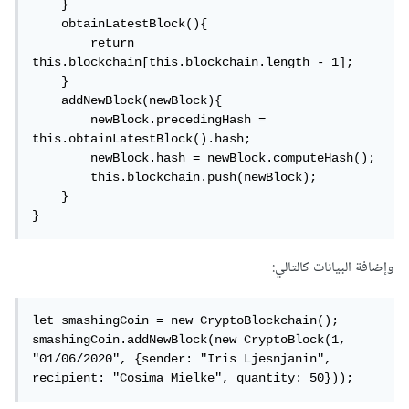
    }

    obtainLatestBlock(){

        return 
this.blockchain[this.blockchain.length - 1];

    }

    addNewBlock(newBlock){

        newBlock.precedingHash = 
this.obtainLatestBlock().hash;

        newBlock.hash = newBlock.computeHash();        

        this.blockchain.push(newBlock);

    }

}
وإضافة البيانات كالتالي:
let smashingCoin = new CryptoBlockchain();

smashingCoin.addNewBlock(new CryptoBlock(1, 
"01/06/2020", {sender: "Iris Ljesnjanin", 
recipient: "Cosima Mielke", quantity: 50}));