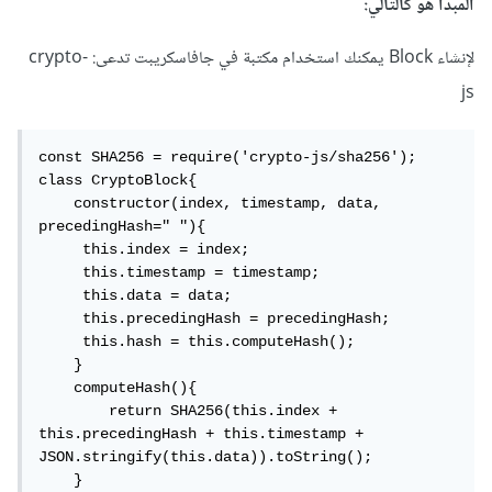
المبدأ هو كالتالي:
لإنشاء Block يمكنك استخدام مكتبة في جافاسكريبت تدعى: crypto-
js
const SHA256 = require('crypto-js/sha256');

class CryptoBlock{

    constructor(index, timestamp, data, 
precedingHash=" "){

     this.index = index;

     this.timestamp = timestamp;

     this.data = data;

     this.precedingHash = precedingHash;

     this.hash = this.computeHash();     

    }

    computeHash(){

        return SHA256(this.index + 
this.precedingHash + this.timestamp + 
JSON.stringify(this.data)).toString();

    }   
