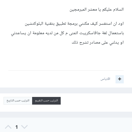
السلام عليكم يا معشر المبرمجين
اود ان استفسر كيف مكنني برمجة تطبيق بتقنية البلوكتشين
باستعمال لغة جافاسكريبت اتمنى م كل من لديه معلومة ان يساعدني
او يدلني على مصادر تشرح ذلك
اقتباس
الترتيب حسب التقييم
الترتيب حسب التاريخ
1