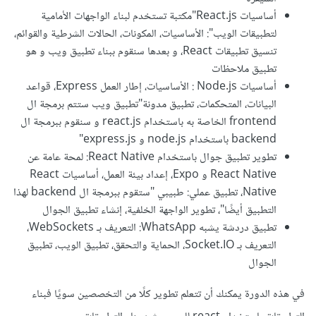
أساسيات React.js"مكتبة تستخدم لبناء الواجهات الأمامية
لتطبيقات الويب": الأساسيات، المكونات، الحالات الشرطية والقوائم،
تنسيق تطبيقات React، و بعدها سنقوم ببناء تطبيق ويب و هو
تطبيق ملاحظات
أساسيات Node.js : الأساسيات، إطار العمل Express، قواعد
البيانات، المتحكمات، تطبيق مدونة"تطبيق ويب ستتم برمجة ال
frontend الخاصة به باستخدام react.js و سنقوم ببرمجة ال
backend باستخدام node.js و express.js"
تطوير تطبيق جوال باستخدام React Native: لمحة عامة عن
React Native و Expo، إعداد بيئة العمل، أساسيات React
Native، تطبيق عملي: طبيبي "ستقوم ببرمجة ال backend لهذا
التطبيق أيضًا"، تطوير الواجهة الخلفية، إنشاء تطبيق الجوال
تطبيق دردشة يشبه WhatsApp: التعريف بـ WebSockets،
التعريف بـ Socket.IO، الحماية والتحقق، تطبيق الويب، تطبيق
الجوال
في هذه الدورة يمكنك أن تتعلم تطوير كلًا من التخصصين سويًا فبناء