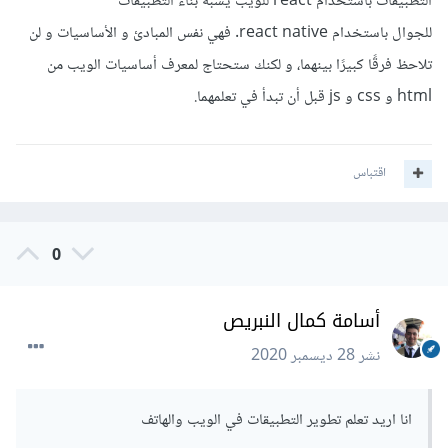
التطبيقات باستخدام react للويب يشبه بناء التطبيقات
للجوال باستخدام react native. فهي نفس المبادئ و الأساسيات و لن
تلاحظ فرقًا كبيرًا بينهما، و لكنك ستحتاج لمعرف أساسيات الويب من
html و css و js قبل أن تبدأ في تعلمهما.
اقتباس
0
أسامة كمال النبريص
نشر
28 ديسمبر 2020
انا اريد تعلم تطوير التطبيقات في الويب والهاتف