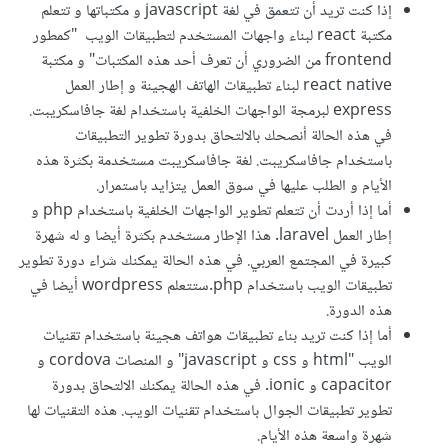
إذا كنت تريد أن تتعمق في لغة javascript و مكتباتها و تتعلم
مكتبة react لبناء واجهات المستخدم لتطبيقات الويب "كمطور
frontend من الضروري أن تعرف أحد هذه المكتبات" و مكتبة
react native لبناء تطبيقات الهاتف الهجينة و إطار العمل
express لبرمجة الواجهات الخلفية باستخدام لغة جافاسكريبت.
في هذه الحالة أنصحك بالالتحاق بدورة تطوير التطبيقات
باستخدام جافاسكريبت. لغة جافاسكريبت مستخدمة بكثرة هذه
الأيام و الطلب عليها في سوق العمل يتزايد باستمرار.
أما إذا أردت أن تتعلم تطوير الواجهات الخلفية باستخدام php و
إطار العمل laravel. هذا الإطار مستخدم بكثرة أيضا و له شهرة
كبيرة في المجتمع العربي. في هذه الحالة يمكنك شراء دورة تطوير
تطبيقات الويب باستخدام php.ستتعلم wordpress أيضا في
هذه الدورة.
أما إذا كنت تريد بناء تطبيقات هواتف هجينة باستخدام تقنيات
الويب "html و css و javascript" و المنصات cordova و
capacitor و ionic. في هذه الحالة يمكنك الالتحاق بدورة
تطوير تطبيقات الجوال باستخدام تقنيات الويب. هذه التقنيات لها
شهرة واسعة هذه الأيام.