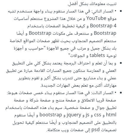
تثبيت معلوماتك بشكل أفضل.
• المسار الثاني: في هذا المسار ستقوم ببناء واجهة مستخدم تشبه
موقع YouTube و من خلال هذا المشروع ستتعلم أساسيات
Bootstrap 4 و كيفية تخطيط الصفحات باستخدام
Bootstrap و ستتعرف على مكونات Bootstrap و أيضًا
ستتعلم التصميم المتجاوب بحيث تظهر صفحات المواقع الخاصة
بك بشكل جميل و مرتب في جميع الأجهزة "حواسيب و أجهزة
لوحية tablets و الجوالات"
و بما أن تعلم و احتراف البرمجة يعتمد بشكل كلي على التطبيق
العملي و الممارسة ستكون جميع المسارات القادمة عبارة عن تطبيق
عملي و بناء مشاريع حتى تتدرب بشكل أكبر و تقوم بتطوير
مهاراتك أكثر، مع تعلم بعض المهارات الجديدة.
• المسار الثالث: في هذا المسار ستقوم ببناء خمس صفحات هبوط:
صفحة قريبا الانطلاق و صفحة منتج و صفحة شركة و صفحة
تطبيق جوال و صفحة شخصية. سيم بناء هذه الصفحات باستخدام
html و css و js و jquery و bootstrap و أيضًا ستقوم
بالتطبيق على التصميم المتجاوب و أيضًا ستتعلم كيفية تحويل
تصميمات psd إلى صفحات ويب متكاملة.