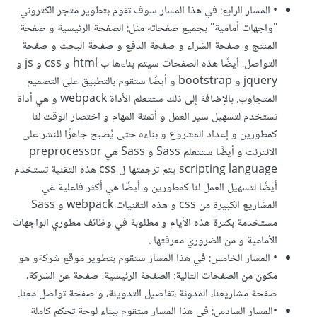
• المسار الرابع: في هذا المسار سوف تقوم بتطوير متجر الكتروني
"واجهات أمامية" بجميع صفحاته مثل: الصفحة الرئيسية و صفحة
المنتج و صفحة الشراء و صفحة الدفع و صفحة البحث و صفحة
التواصل. أيضًا هذه الصفحات سيتم بناءها ب html و css و js و
jquery و bootstrap و أيضًا ستقوم بالتطبيق على التصميم
المتجاوب. بالإضافة إلى ذلك ستتعلم الأداة webpack و هي أداة
تستخدم لتسهيل سير العمل و أتمتة المهام و اختصار الوقت لنا
كمطورين و إعداد المشروع و بناءه حتى يُصبح جاهزًا للنشر على
الانترنت و أيضًا ستتعلم Sass و Sass هي preprocessor
scripting language يتم ترجمتها ل css هذه التقنية تستخدم
أيضًا لتسهيل العمل لنا كمطورين و أيضًا هي أكثر فاعلية غي
المشاريع الكبيرة من css و هذه التقنيات webpack و Sass
مستخدمة بكثرة هذه الأيام و مطلوبة في وظائف مطوري الواجهات
الأمامية و من الضروري معرفتها .
• المسار الخامس: في هذا المسار ستقوم بتطوير موقع شركةو هو
مكون من الصفحات التالية: الصفحة الرئيسية، صفحة عن الشركة،
صفحة مشاريعنا، المدونة ،تفاصيل التدوينة، و صفحة تواصل معنا.
•المسار السادس: في هذا المسار ستقوم ببناء لوحة تحكم كاملة