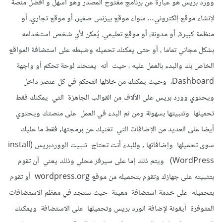
وورد بريس هو عبارة عن برنامج مفتوح المصدر وهو أسهل و أفضل منصة
لإنشاء موقع إلكتروني… سواء موقع بيزنس صغير، أو موقع تجاري، أو
منظمة كبيرة، أو مدونة، أو موقع تعليمي. يُمكن لأي شخص استخدامه
بشكل مجاني تماما ، أو حتى يمكنك تحميله وضبطه على استضافة المواقع
الخاص بك والبدء بالعمل عليه ، حيث أنه يمنحك لوحة تحكم أو واجهة
Dashboard، وحيث يمكنك من خلالها التحكم في كل عنصر داخل
ويحتوي وورد بريس على الألاف من القوالب الجاهزة التي يمكنك فقط
تحميلها وتثبيتها بسهولة ومن ثم البدء في العمل على منصتك ويحتوي
أيضا على العديد من الإضافات التي تغنيك عن برمجتها, فقط ما عليك
سوى تحميلها وإضافاتها , وللبدء أنت تحتاج تثبيت الووردبريس (install
WordPress) ويتم ذلك إما على سيرفر محلي وذلك يعني أن تقوم
بتثبيته على جهازك وتقوم بتحميله من موقع wordpress.org أو تقوم
بتحميله على خدمة استضافة معينة حيث ستجد في معظم الاستضافات
المتوفرة أيقونة لإضافة الورد بريس وتحميلها على الاستضافة ويمكنك