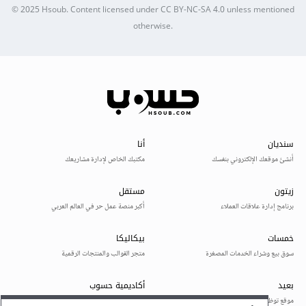
© 2025
Hsoub
.
Content licensed under
CC BY-NC-SA 4.0
unless mentioned
otherwise.