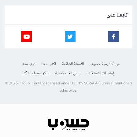
تابعنا على
عن أكاديمية حسوب
الأسئلة الشائعة
اكتب معنا
درّب معنا
إرشادات الاستخدام
بيان الخصوصية
مركز المساعدة
© 2025
Hsoub
.
Content licensed under
CC BY-NC-SA 4.0
unless mentioned
otherwise.