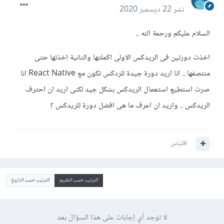
نشر
22 ديسمبر 2020
السلام عليكم ورحمة الله ..
اخذت دورتين فى الريدكس الاولى اكملتها والثانية اخذتها حتى
منتصفها .. انا اريد دورة جيدة للردكس تكون مع React Native انا
صرت استطيع استعمال الريدكس بشكل جيد لكنى اريد ان احترف
الريدكس .. واريد ان اعرف ما هى افضل دورة للريدكس ؟
اقتباس
الترتيب حسب التقييم
الترتيب حسب التاريخ
لا توجد أي إجابات على هذا السؤال بعد