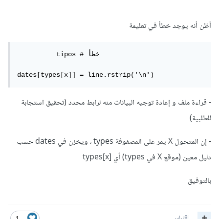
أظن أنه يوجد خطأ في تعليمة
	  tipos # خطأ

dates[types[x]] = line.rstrip('\n')
- قراءة ملف و إعادة توجيه البيانات منه لرابط محدد (تحقيق استجابة
للطلبية)
- إن المتحول X يمر على المصفوفة types ، ويخزن في dates حسب
دليل معين (موقع X في types) أي [types[x
بالتوفيق
اقتباس