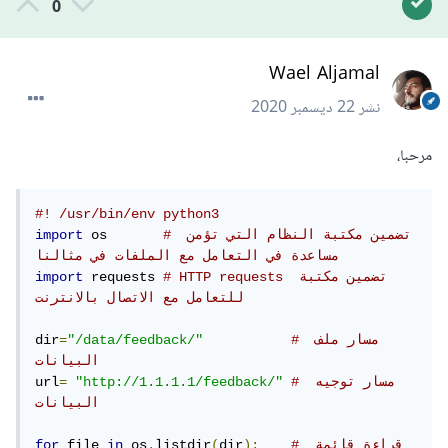
0
Wael Aljamal
نشر
22 ديسمبر 2020
مرحبا،
#! /usr/bin/env python3
# تضمين مكتبة النظام التي تؤمن 
 os       
import
مساعدة في التعامل مع الملفات في مثالنا
# HTTP requests تضمين مكتبة 
 requests 
import
للتعامل مع الاتصال بالانترنت
# مسار ملف 
"/data/feedback/"
=
dir
البيانات
# مسار توجيه 
"http://1.1.1.1/feedback/"
=
url
البيانات
# قراءة قائمة 
):
dir
(
listdir
.
 os
in
 file 
for