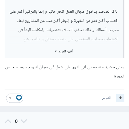
انا لا انصحك بدخول مجال العمل الحر حاليا و إنما بالتركيز أكثر على
إكتساب أكبر قدر من الخبرة و إنجاز أكبر عدد من المشاريع لبناء
معرض أعمالك و ذلك لجذب العملاء لتشغيلك، بإمكانك البدأ في
الإهتمام بحسابك الشخصي على منصة مستقل و ذلك بوضع
المهارات التي تمتلكها و وضع المشاريع التي قد أنهيتها مع رابط
أظهر المزيد
للتصفح المباشر إن أمكن بالإضافة إلى وضع نبذة تعريفية عنك و
ذلك لجذب العملاء و طمأنتهم بإكتسابك للخبرات.
يعنى حضرتك تنصحنى انى ادور على شغل فى مجال البرمجة بعد ماخلص
الدورة
بإمكانك متابعة المشاريع التي تتقاطع مع المهارات التي اكتسبتها
مثل تصميم صفحات الهبوط و ذلك بعد إنهائك للدورة فهي مطلوبة
اقتباس
بكثرة و محاولة إنجازها بينك و بين نفسك و في هذا المرحلة
1
سيتطور مستواك بالإعتماد على نفسك و إنجاز مشاريع حقيقية إن
وجدت انك قادر على إنجاز مشاريع بهذا الشكل يمكنك حينها
0
التقديم و في هذه المرحلة هناك بعض المقالات على الأكاديمية و