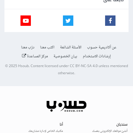
عن أكاديمية حسوب
الأسئلة الشائعة
اكتب معنا
درّب معنا
إرشادات الاستخدام
بيان الخصوصية
مركز المساعدة
© 2025
Hsoub
.
Content licensed under
CC BY-NC-SA 4.0
unless mentioned
otherwise.