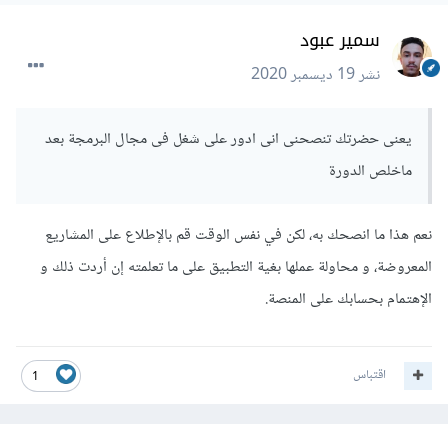
على مدونة مستقل أنصحك بالإطلاع عليها لأنها ستعرفك على مجال
سمير عبود
العمل الحر و كيفية إقناع عملائك و ما إلى ذلك ككتابة عرض يجذب
نشر
19 ديسمبر 2020
نظرة العميل، الإهتمام بمعرض الأعمال ...
إضافة إلى أنه إذا قمت بمتابعة دورة الphp و إطار لارافيل و
يعنى حضرتك تنصحنى انى ادور على شغل فى مجال البرمجة بعد
فهمت و تعلمت إنجاز المشاريع بنفسك ستكون قد كسبت مهارة
ماخلص الدورة
مطلوبة بكثرة لأن العديد من المشاريع تطلب إطار لارافيل ليس فقط
على مستوى العمل الحر و إنما العديد من الشركات أيضاً لذلك إن
نعم هذا ما انصحك به، لكن في نفس الوقت قم بالإطلاع على المشاريع
أصبحت محترف في إنجاز مشاريع بإطار عمل لارافيل ستكون قد
المعروضة، و محاولة عملها بغية التطبيق على ما تعلمته إن أردت ذلك و
قطعت شوطاً كبيرا في حصولك على مشاريع على منصات العمل
الإهتمام بحسابك على المنصة.
الحر.
بالتوفيق.
اقتباس
1