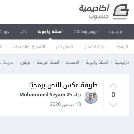
الرئيسية
دروس ومقالات
أسئلة وأجوبة
كتب
دورات
البرمجة
ريادة الأعمال
العمل الحر
التسويق والمبيعات
ال
الرئيسية
أسئلة وأجوبة
الأقسام
أسئلة البرمجة
بايثون
طريقة عك
طريقة عكس النص برمجيًا
0
بواسطة Mohammed Seyam
18 ديسمبر 2020