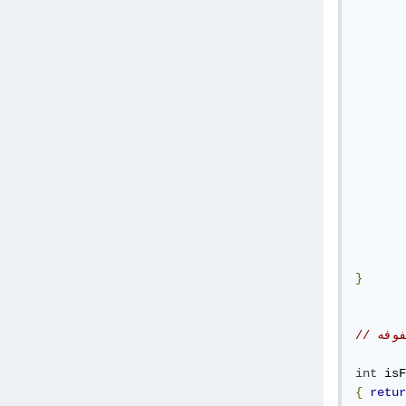
       
       
       
       
}
int
 isF
{
retur