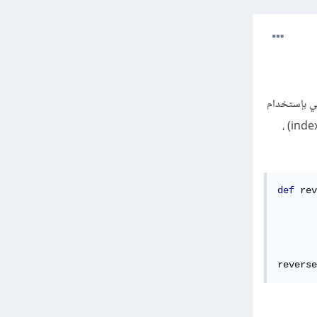
هي بإستخدام
المعامل [1-::] و تسمى slice statement أي [1-::] وتعني البدء في نهاية النص والانتهاء عند الموضع 0 (index 0) ،
def
 rev
reverse