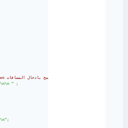
// ws يسمح بادخال المسافات 
\n\n "
;
\n"
;