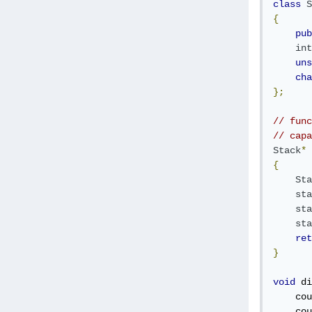
class
S
{
pub
int
uns
cha
};
// func
// capa
Stack
*
 
{
Sta
sta
sta
sta
ret
}
void
 di
    cou
    cou