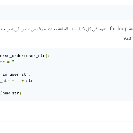
طريقة ثانية هي بإستخدام حلقة for loop , نقوم في كل تكرار عند الحلقة بحفظ حرف من النص في نص
املا :
erse_order
(
user_str
):
tr 
=
""
 
in
 user_str
:
_str 
=
 i 
+
 str

(
new_str
)