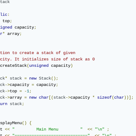
tack
lic
:
 top
;
igned
 capacity
;
r
*
 array
;
tion to create a stack of given  
city. It initializes size of stack as 0  
createStack
(
unsigned
 capacity
)
ck
*
stack
=
new
Stack
();
ck
->
capacity 
=
 capacity
;
ck
->
top 
=
-
1
;
ck
->
array 
=
new
char
[(
stack
->
capacity 
*
sizeof
(
char
))];
urn
stack
;
splayMenu
()
{
t 
<<
"         Main Menu         "
<<
"\n"
;
t 
<<
"=============================="
<<
"\n"
;