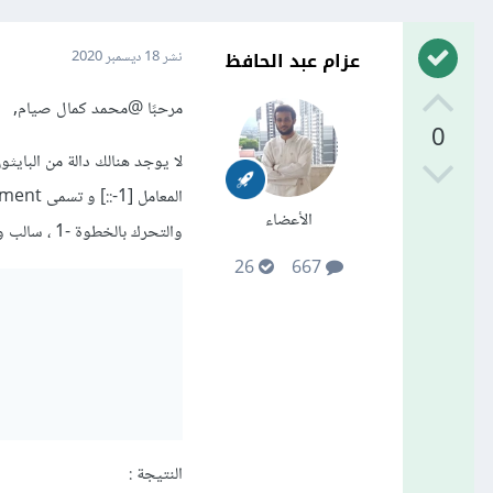
عزام عبد الحافظ
نشر
18 ديسمبر 2020
مرحبًا
@محمد كمال صيام
,
0
لا يوجد هنالك دالة من البا
الأعضاء
والتحرك بالخطوة -1 ، سالب واحد ، مما يعني خطوة واحدة إلى الوراء , المثال :
26
667
النتيجة :