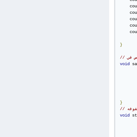
    cou
    cou
    cou
    cou
    cou
}
void
 sa
       
       
       
       
}
فوفه
void
 st
       