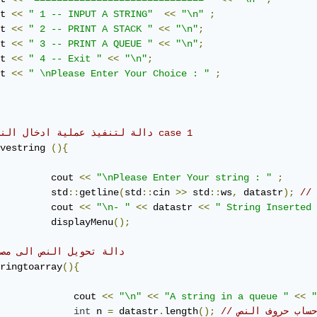
t 
<<
" 1 -- INPUT A STRING"
<<
"\n"
;
t 
<<
" 2 -- PRINT A STACK "
<<
"\n"
;
t 
<<
" 3 -- PRINT A QUEUE "
<<
"\n"
;
t 
<<
" 4 -- Exit "
<<
"\n"
;
t 
<<
" \nPlease Enter Your Choice : "
;
// دالة لتنفيذ عملية ادخال النص في case 1 
vestring 
(){
         cout 
<<
"\nPlease Enter Your string : "
;
         std
::
getline
(
std
::
cin 
>>
 std
::
ws
,
 datastr
);
         cout 
<<
"\n- "
<<
 datastr 
<<
" String Inserted 
         displayMenu
();
// دالة تحويل النص الى مص
ringtoarray
(){
             cout 
<<
"\n"
<<
"A string in a queue "
<<
"
// حساب حروف النص
();
length
.
 datastr
=
 n 
int