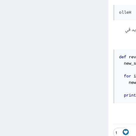
olleH
 جديد في
def
 rev
  new_s
for
 i
    new
print
1