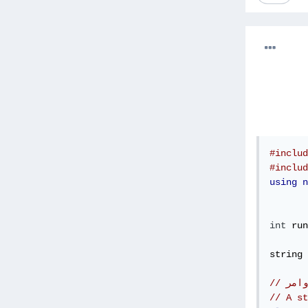
#includ
#includ
using
n
int
 run
string 
وامر
// A st