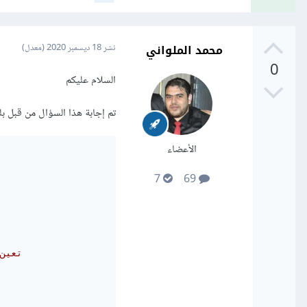
محمد الملواني
نشر
18 ديسمبر 2020
(معدل)
0
السلام عليكم
تم إجابة هذا السؤال من قبل بل
الأعضاء
7
69
// تعين متغير عام لحفظ النص المدخل عن طريق المستخدم 