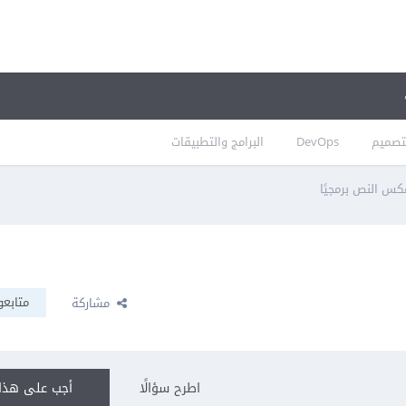
تصميم
DevOps
البرامج والتطبيقات
س النص برمجيًا
متابعو
مشاركة
اطرح سؤالًا
أجب على هذا 