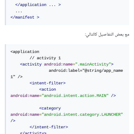
</application
 ... 
>
</manifest
>
مع بعض التفاصيل كالتالي:
<application

	// activity 1

<activity
android:name
=
".mainActivity"
>
		android:label="@string/app_name
1" />

<intent-filter>
<action
android:name
=
"android.intent.action.MAIN"
/>
<category
android:name
=
"android.intent.category.LAUNCHER"
/>
</intent-filter>
</activity>