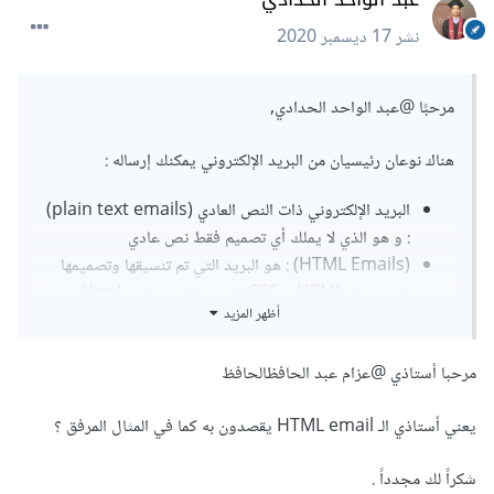
نشر
17 ديسمبر 2020
مرحبًا
@عبد الواحد الحدادي
,
هناك نوعان رئيسيان من البريد الإلكتروني يمكنك إرساله :
البريد الإلكتروني ذات النص العادي (plain text emails)
: و هو الذي لا يملك أي تصميم فقط نص عادي
(HTML Emails) : هو البريد التي تم تنسيقها وتصميمها
باستخدام HTML و CSS المضمنة في عناصر Html.
أظهر المزيد
عندما تستخدم خدمات لبناء بريد ذات تصميم (Html Emails) و
مرحبا أستاذي
@عزام عبد الحافظ
الحافظ
تقوم بسحب و وضع عناصر البريد هذه الخدمات تقوم بتخويل هذه
التصاميم الى شيفرة Html و Css كلتي تقوم انت بإستخدمها لبناء
يعني أستاذي الـ HTML email يقصدون به كما في المثال المرفق ؟
واجهة المستخدم .
شكراً لك مجدداً .