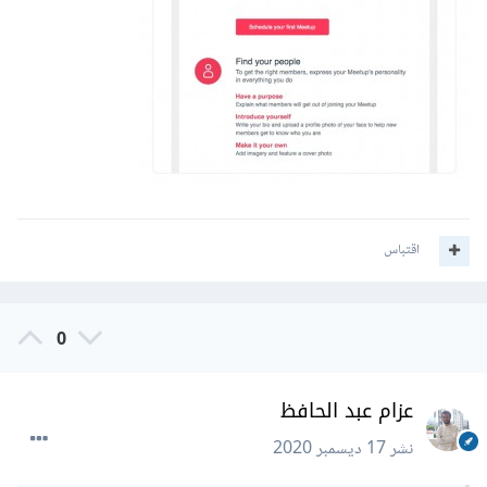
<br>

   How are you?<br>

 </p>"""
sender 
=
Mailer
(
'smtp.example.com'
)
sender
.
send
(
message
)
اقتباس
0
عزام عبد الحافظ
نشر
17 ديسمبر 2020