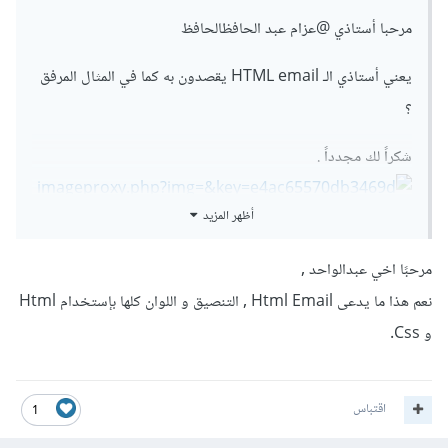
مرحبا أستاذي
@عزام عبد الحافظ
الحافظ
يعني أستاذي الـ HTML email يقصدون به كما في المثال المرفق
؟
شكراً لك مجدداً .
أظهر المزيد
مرحبًا اخي عبدالواحد ,
نعم هذا ما يدعى Html Email , التنصيق و اللوان كلها بإستخدام Html
و Css.
اقتباس
1