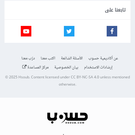
تابعنا على
عن أكاديمية حسوب
الأسئلة الشائعة
اكتب معنا
درّب معنا
إرشادات الاستخدام
بيان الخصوصية
مركز المساعدة
© 2025
Hsoub
.
Content licensed under
CC BY-NC-SA 4.0
unless mentioned
otherwise.