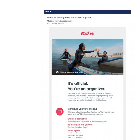
عندما تعمل على برمجة جانب الخادم (backend) للويب
بإستخدام لغة ruby,php, python او أي لغة آخرى , يمكنك ان
تقوم ببناء Html Emails و إرسالها .
هذا مثال في لغة python يقوم بارسال html email :
#Mailer بإستخدام 
Mailer
import
 mailer 
from
حزمة  email ارسال  
from
 mailer 
import
Message
message 
=
Message
(
From
=
"me@example.com"
,
To
=
"you@example.com"
)
message
.
Subject
=
"An HTML Email"
#html هنا بتضمين 
#html داخل عناصر  css و
#style بإستخدام خاصية
message
.
Html
=
"""<p style="color: red">Hi!