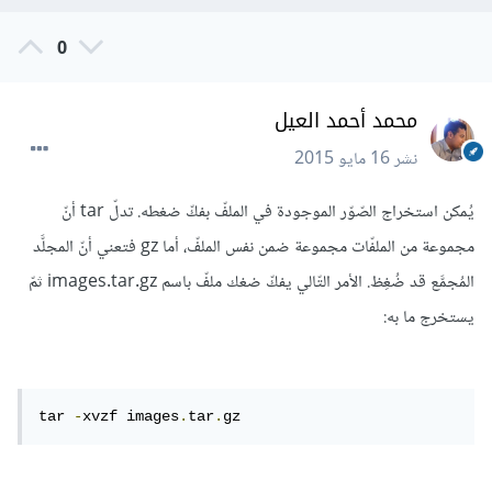
0
محمد أحمد العيل
نشر
16 مايو 2015
يُمكن استخراج الصّوّر الموجودة في الملفّ بفكّ ضغطه. تدلّ tar أنّ
مجموعة من الملفّات مجموعة ضمن نفس الملفّ، أما gz فتعني أنّ المجلَّد
المُجمَّع قد ضُغِظ. الأمر التّالي يفكّ ضغك ملفّ باسم images.tar.gz ثمّ
يستخرج ما به:
tar 
-
xvzf images
.
tar
.
gz