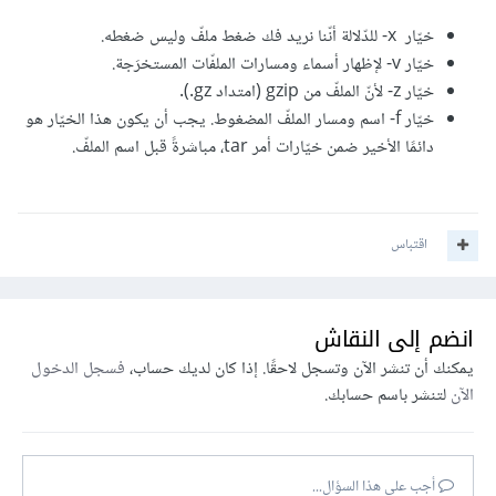
خيّار x- للدّلالة أنّنا نريد فك ضغط ملفّ وليس ضغطه.
خيّار v- لإظهار أسماء ومسارات الملفّات المستخرَجة.
خيّار z- لأنّ الملفّ من gzip (امتداد gz.).
خيّار f- اسم ومسار الملفّ المضغوط. يجب أن يكون هذا الخيّار هو
دائمًا الأخير ضمن خيّارات أمر tar، مباشرةً قبل اسم الملفّ.
اقتباس
انضم إلى النقاش
يمكنك أن تنشر الآن وتسجل لاحقًا. إذا كان لديك حساب،
فسجل الدخول
الآن
لتنشر باسم حسابك.
أجب على هذا السؤال...