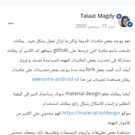
Talaat Magdy
نشر
15 ديسمبر 2020
نعم يوجد بعض مكتبات قديمة ولكن ما تزال تعمل بشكل جيد . يمكنك
بالبحث باسم مكتبة التى تريدها على github سيظهر لك الكثير أو يمكنك
مشاركة فى تحديث بعض المكتبات المهمه للمساعدة نفسك وغيرك .
أيضا أنت قمت بعمل fork منذ مدة يوجد بعض تحديثات على مكتبات
يمكن مشاهدة تحيثات من هنا
awesome-android-ui
أيضا يمكنك تعلم material design سوف يساعدك كثير فى كيفية
التفكير و إنشاء الأشكال بشكل رائع يمكنك استخدام
موقع
https://material.io/design
فهو يحتوي علي الكثير من
اﻷموار المهمة .
مشاهدة بعض تطيبقات وإيجاد التصممات وتقليدها ذلك يجعلك تتحسن