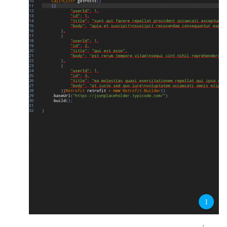
.
baseUrl
(
"https://jsonplaceholder.typicode.
com/"
)
.
build
();
ثم نربطه ب interface خاص بينا
Call
<
List
>
 call 
=
placeholderAPI
.
getPosts
();
نقوم بجلب داتا وربطه بالتصميم
call
.
enqueue
(
new
Callback
<
List
>()
{
@Override
public
void