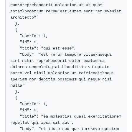
cum\nreprehenderit molestiae ut ut quas 
totam\nnostrum rerum est autem sunt rem eveniet 
architecto"

  },

  {

    "userId": 1,

    "id": 2,

    "title": "qui est esse",

    "body": "est rerum tempore vitae\nsequi 
sint nihil reprehenderit dolor beatae ea 
dolores neque\nfugiat blanditiis voluptate 
porro vel nihil molestiae ut reiciendis\nqui 
aperiam non debitis possimus qui neque nisi 
nulla"

  },

  {

    "userId": 1,

    "id": 3,

    "title": "ea molestias quasi exercitationem 
repellat qui ipsa sit aut",

    "body": "et iusto sed quo iure\nvoluptatem 