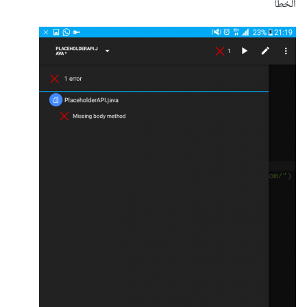
الخطأ
onResponse
(
Call
<
List
>
 call
,
Response
<
List
>
response
)
{
if
// للتأكد من كل 
{
())
isSuccessful
.
response
(
شئ يقوم بجلب داتا
List
 posts 
=
response
.
body
();
Log
.
d
(
"Success"
,
posts
.
get
(
3
).
getBody
().
toString
());
TextView
 textView 
=
findViewById
(
R
.
id
.
text
);
textView
.
setText
(
posts
.
get
(
3
).
getBody
().
toS
tring
());
}
else
{
Log
.
d
(
"Yo"
,
"Boo!"
);
return
;
}
}