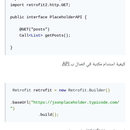
import retrofit2.http.GET;

public interface PlaceholderAPI {

    @GET("posts")

    Call
<List>
 getPosts();

}
كيفية استدام مكتبة في اتصال ب
API
Retrofit
 retrofit 
=
new
Retrofit
.
Builder
()
.
baseUrl
(
"https://jsonplaceholder.typicode.com/
"
)
.
build
();