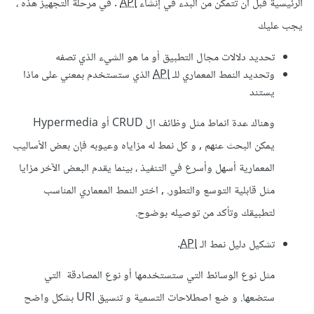
الرئيسية قبل أن تتمكن من البدء في إنشاء
API
. في مرحلة التجهيز هذه ،
يجب عليك
تحديد دلالات مجال التطبيق أو ما هو الشيء الذي تصفه
وتحديد النمط المعماري للـ
API
الذي ستستخدم بمعني على ماذا
يستند
وهناك عدة انماط مثل وظائف ال CRUD أو Hypermedia
يمكن البحث عنهم , و كل نمط له مزاياه وعيوبه فإن بعض الأساليب
المعمارية أسهل وأسرع في التنفيذ ، بينما يقدم البعض الآخر مزايا
مثل قابلية التوسع والتطور. , اختر النمط المعماري المناسب
لتطبيقك وتأكد من توصيله بوضوح.
تشكيل دليل نمط الـ
API
.
مثل نوع الوسائط التي ستستخدمها أو نوع المصادقة التي
ستضعها. و ضع اصطلاحات التسمية و تنسيق URI بشكل واضح