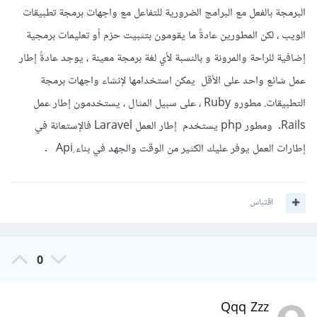
البرمجة بالفعل مع البرامج الضرورية للتفاعل مع واجهات برمجة تطبيقات
الويب ، لكن المطورين عادةً ما يقومون بتثبيت حزم أو تعليمات برمجية
إضافية للراحة والمرونة و بالنسبة لأي لغة برمجة معينة ، يوجد عادةً إطار
عمل شائع واحد على الأقل يمكن استخدامها لإنشاء واجهات برمجة
التطبيقات. مطورو Ruby ، على سبيل المثال ، يستخدمون إطار عمل
Rails. ومطور php يستخدم إطار العمل Laravel فالإستعانة في
إطارات العمل يوفر عليك الكثير من الوقت والجهد في بناء ِApi .
اقتباس
0
Qqq Zzz