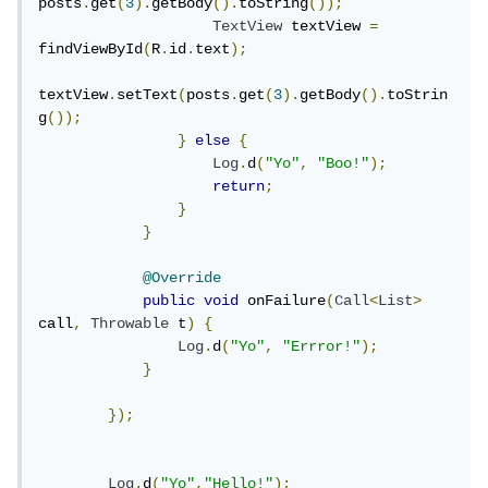
posts
.
get
(
3
).
getBody
().
toString
());
TextView
 textView 
=
findViewById
(
R
.
id
.
text
);
textView
.
setText
(
posts
.
get
(
3
).
getBody
().
toStrin
g
());
}
else
{
Log
.
d
(
"Yo"
,
"Boo!"
);
return
;
}
}
@Override
public
void
 onFailure
(
Call
<
List
>
call
,
Throwable
 t
)
{
Log
.
d
(
"Yo"
,
"Errror!"
);
}
});
Log
.
d
(
"Yo"
,
"Hello!"
);