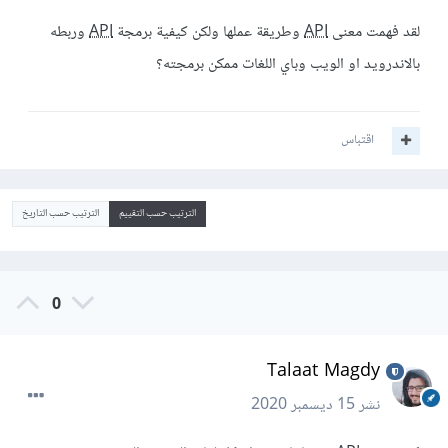
لقد فهمت معنى
API
وطريقة عملها ولكن كيفية برمجة
API
وربطه
بالاندرويد او الويب وباي اللغات ممكن برمجته؟
اقتباس
الترتيب حسب التقييم
الترتيب حسب التاريخ
0
Talaat Magdy
نشر
15 ديسمبر 2020