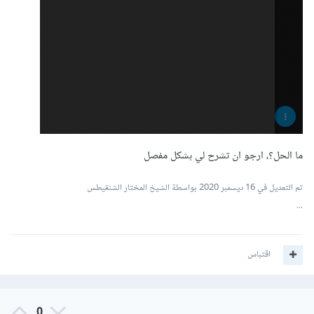
@Override
public
void
onFailure
(
Call
<
List
>
 call
,
Throwable
 t
)
{
Log
.
d
(
"Yo"
,
"Errror!"
);
}
});
Log
.
d
(
"Yo"
,
"Hello!"
);
}
ما الحل؟، ارجو ان تشرح لي بشكل مفصل
}
تم التعديل في
16 ديسمبر 2020
بواسطة الشيخ المختار الشنقيطس
...
اقتباس
0