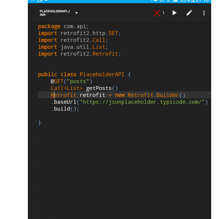
    "title": "sunt aut facere repellat 
provident occaecati excepturi optio 
reprehenderit",

    "body": "quia et suscipit\nsuscipit 
recusandae consequuntur expedita et 
cum\nreprehenderit molestiae ut ut quas 
totam\nnostrum rerum est autem sunt rem 
eveniet architecto"

  },

  {

    "userId": 1,

    "id": 2,

    "title": "qui est esse",

    "body": "est rerum tempore vitae\nsequi 
sint nihil reprehenderit dolor beatae ea 
dolores neque\nfugiat blanditiis voluptate 
porro vel nihil molestiae ut 
reiciendis\nqui aperiam non debitis 
possimus qui neque nisi nulla"

  },

  {

    "userId": 1,
