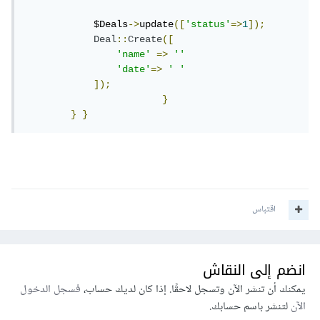
            $Deals
->
update
([
'status'
=>
1
]);
Deal
::
Create
([
'name'
=>
''
'date'
=>
' '
]);
}
}
}
اقتباس
انضم إلى النقاش
يمكنك أن تنشر الآن وتسجل لاحقًا. إذا كان لديك حساب،
فسجل الدخول
الآن
لتنشر باسم حسابك.