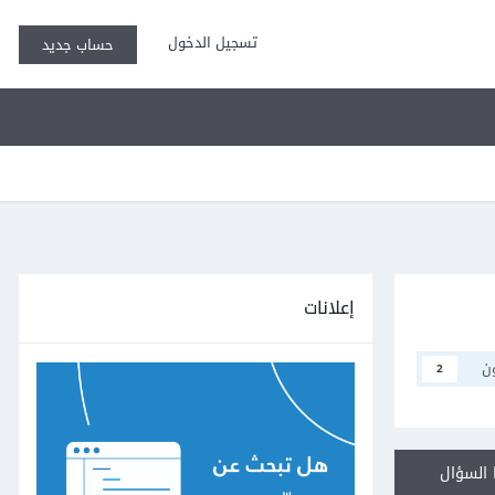
تسجيل الدخول
حساب جديد
إعلانات
ن
2
السؤال