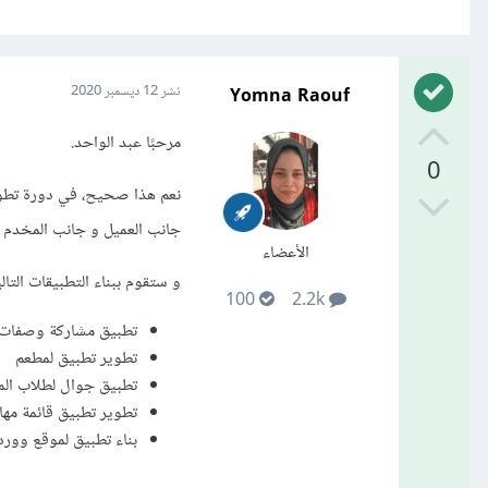
Yomna Raouf
نشر
12 ديسمبر 2020
مرحبًا عبد الواحد.
0
نعم هذا صحيح، في دورة تطوير
جانب العميل و جانب المخدم باستخدام node.js و إطار
الأعضاء
و ستقوم ببناء التطبيقات التال
100
2.2k
تطبيق مشاركة وصفات 
تطوير تطبيق لمطعم
تطبيق جوال لطلاب ال
تطوير تطبيق قائمة مها
بناء تطبيق لموقع وور