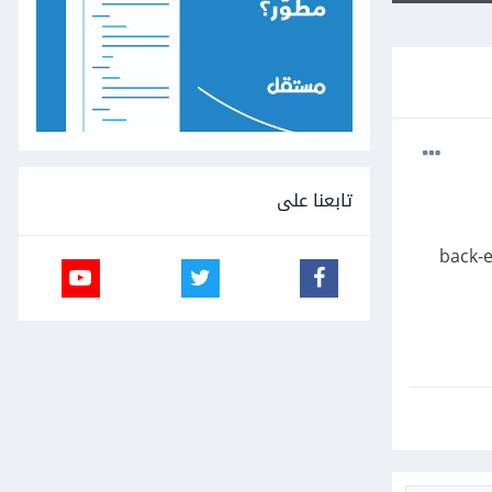
تابعنا على
ت الجوال باستخدام منصة cordova هل سنتعلم من خلالها Front-end و الـ back-end