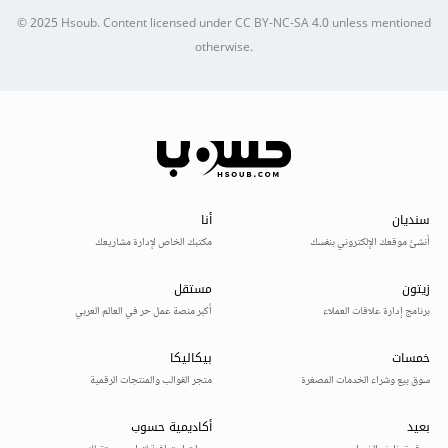
© 2025
Hsoub
.
Content licensed under
CC BY-NC-SA 4.0
unless mentioned
otherwise.