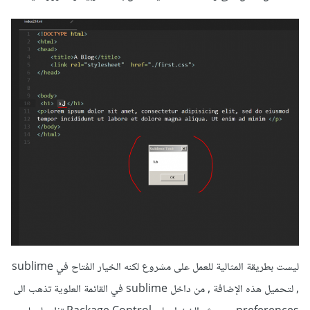
ليست بطريقة المثالية للعمل على مشروع لكنه الخيار المُتاح في sublime
, لتحميل هذه الإضافة , من داخل sublime في القائمة العلوية تذهب الى