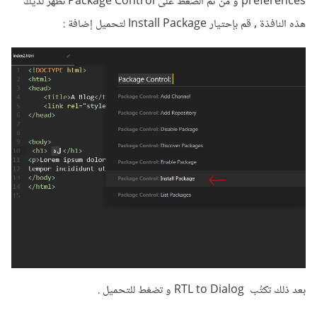
preferences و من ثم الضغط على Package Control تظهر لديك
هذه النافذة , قم بإحتيار Install Package لتحميل إضافة :
بعد ذلك تكتُب RTL to Dialog و تضغط للتحميل .