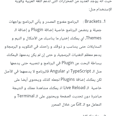
حيث أنه يوجد العديد من المحرارات التى تدعم اللغة العربية وقوية
الإستخدام مثل:
Brackets : البرنامج مفتوح المصدر و يأتي البرنامج بواجهات
جميلة و يتضمن البرنامج خاصية إضافة Plugin و إضافة الـ
Themes، اي يمكنك إختيار ما يناسبك من الأشكال و الثيم و
الستايلات حتى يتناسب و ذوقك و راحتك في التكويد و البرمجةو
يدعم معظم التقنيات البرمجية، و حتى إن لم يكن يدعمها، فيمكنك
ببساطة البحث عن Plugin في البرنامج و تنصيبه حتى يدعمها
مثل الـ TypeScript او Angular فالبرنامج لا يدعمهما في الأصل
لكن يمكنك إضافة Plugins لجعله كذلك ويحتوى أيضا على
خاصية الـ Live Reload اذ يمكنك مشاهدة عملك و النتيجة
مباشرة دون تحديث الصفحة ويحتوى على الـ Terminal و
التعامل مع الـ Git من خلال المحرر