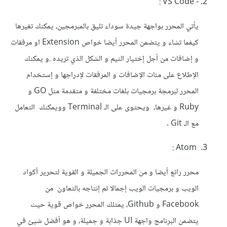
- VS Code :
يأتي المحرر بواجهة جيدة سوداء تليق بالمبرمجين، يمكنك تغيرها
كيفما تشاء و يتضمن المحرر أيضا خواص Extension او مرفقات
و إضافات من أجل إختيار الثيم و الشكل الذي تريده .و يمكنك
الإطلاع على مئات الإضافات و المرفقات لإدراجها و إستخدام
المحرر لبرمجة برمجيات بلغات مختلفة و متقدمة مثل GO و
Ruby و غيرها، ويحتوى على الـ Terminal وويمكنك التعامل
مع الـ Git .
Atom :
محرر رائع أيضا و من المحررات الجميلة و القوية لتحرير أكواد
الويب و برمجيات الويب إجمالا تم إنتاجه بالتعاون من
Facebook و Github، يمتلك المحرر خواص قوية حيث
يتضمن البرنامج واجهة UI جذابة و جميلة، و هو أفضل شيئ في