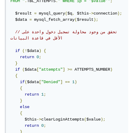
FROM "
.
TBL_ATTEMPTS
.
" WHERE ip = '$value'"
;
  $result 
=
 mysql_query
(
$q
,
 $this
->
connection
);
  $data 
=
 mysql_fetch_array
(
$result
);
//تحقق من وجود محاولة تسجيل دخول واحدة على 
الأقل في قاعدة البيانات  
if
(!
$data
)
{
return
0
;
}
if
(
$data
[
"attempts"
]
>=
 ATTEMPTS_NUMBER
)
{
if
(
$data
[
"Denied"
]
==
1
)
{
return
1
;
}
else
{
      $this
->
clearLoginAttempts
(
$value
);
return
0
;
}