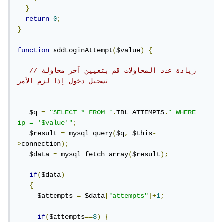
}
return
0
;
}
function
 addLoginAttempt
(
$value
)
{
//زيادة عدد المحاولات قم بتعيين آخر محاولة 
تسجيل دخول إذا لزم الأمر
   $q 
=
"SELECT * FROM "
.
TBL_ATTEMPTS
.
" WHERE 
ip = '$value'"
;
   $result 
=
 mysql_query
(
$q
,
 $this
-
>
connection
);
   $data 
=
 mysql_fetch_array
(
$result
);
if
(
$data
)
{
     $attempts 
=
 $data
[
"attempts"
]+
1
;
if
(
$attempts
==
3
)
{