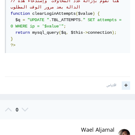
//هنا نقوم بإزالة عدد المحاولات  وإستدعاء هذه 
الدالة بعد مرور الوقت المطلوب 
function
 clearLoginAttempts
(
$value
)
{
  $q 
=
"UPDATE "
.
TBL_ATTEMPTS
.
" SET attempts = 
0 WHERE ip = '$value'"
;
return
 mysql_query
(
$q
,
 $this
->
connection
);
}
?>
اقتباس
0
Wael Aljamal