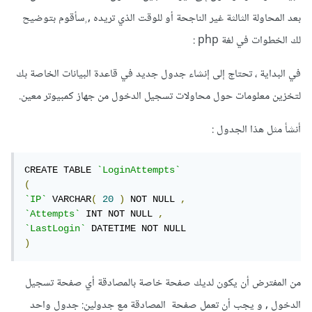
بعد المحاولة الثالثة غير الناجحة أو للوقت الذي تريده , ٍسأقوم بتوضيح
لك الخطوات في لغة php :
في البداية ، تحتاج إلى إنشاء جدول جديد في قاعدة البيانات الخاصة بك
لتخزين معلومات حول محاولات تسجيل الدخول من جهاز كمبيوتر معين.
أنشأ مثل هذا الجدول :
CREATE TABLE 
`LoginAttempts`
(
`IP`
 VARCHAR
(
20
)
 NOT NULL 
,
`Attempts`
 INT NOT NULL 
,
`LastLogin`
)
من المفترض أن يكون لديك صفحة خاصة بالمصادقة أي صفحة تسجيل
الدخول , و يجب أن تعمل صفحة المصادقة مع جدولين: جدول واحد