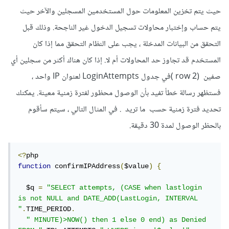
حيث يتم تخزين المعلومات حول المستخدمين المسجلين والآخر حيث
يتم حساب وإختبار محاولات تسجيل الدخول غير الناجحة. وذلك قبل
التحقق من البيانات المدخلة ، يجب على النظام التحقق مما إذا كان
المستخدم قد تجاوز حد المحاولات أم لا. إذا كان هناك أكثر من سجلين أي
صفين (2 row )في جدول LoginAttempts لعنوان IP واحد ،
فستظهر رسالة خطأ تفيد بأن الوصول محظور لفترة زمنية معينة. يمكنك
تحديد فترة زمنية حسب ما تريد . في المثال التالي ، سيتم سأقوم
بالحظر الوصول لمدة 30 دقيقة.
<?
function
 confirmIPAddress
(
$value
)
{
  $q 
=
"SELECT attempts, (CASE when lastlogin 
is not NULL and DATE_ADD(LastLogin, INTERVAL 
"
.
TIME_PERIOD
.
" MINUTE)>NOW() then 1 else 0 end) as Denied 