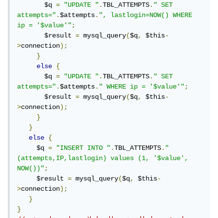
       $q 
=
"UPDATE "
.
TBL_ATTEMPTS
.
" SET 
attempts="
.
$attempts
.
", lastlogin=NOW() WHERE 
ip = '$value'"
;
       $result 
=
 mysql_query
(
$q
,
 $this
-
>
connection
);
}
else
{
       $q 
=
"UPDATE "
.
TBL_ATTEMPTS
.
" SET 
attempts="
.
$attempts
.
" WHERE ip = '$value'"
;
       $result 
=
 mysql_query
(
$q
,
 $this
-
>
connection
);
}
}
else
{
     $q 
=
"INSERT INTO "
.
TBL_ATTEMPTS
.
" 
(attempts,IP,lastlogin) values (1, '$value', 
NOW())"
;
     $result 
=
 mysql_query
(
$q
,
 $this
-
>
connection
);
}
}