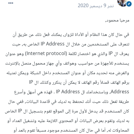
نشر
9 ديسمبر 2020
مرحبا محمود,
في حال كان هذا النظام أو الأداة للزوار, يمكنك فعل ذلك عن طريق أن
تتعرف على المستخدمين من خلال ال IP Address الخاص به, حيث
يعرف ال IP والذي هو اختصار لكلمة (Internet protocol) وهو عنوان
يستخدم للأجهزة من حواسيب وهواتف وأي جهاز محمول متصل بالإنترنت
والغرض منه تحديد مكان أو عنوان المستخدم داخل الشبكة ويمكن تمثيله
برقم الهاتف فمثلاً رقم الهاتف لا يمكن أن يتكرر وكذلك ال IP
Address, وباستخدامك لل IP Address . فهذه هي أسهل وأسرع
طريقة لفعل ذلك حيث أنك تحتفظ به لديك في قاعدة البيانات, ففي حال
كان المستخدم قد يدخل لأول مرة إلى الموقع تقوم بتسجيل ال IP الخاص
به لديك وتقوم بعرض البيانات أو المحتوى اللازمة عليه وتشغيل العداد أو
المحاولات له, أما في حال كان المستخدم موجود مسبقاً تقوم بالعد أو