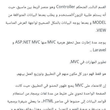
القسم الثالث، المتحكم Controller وهو عنصر الربط بين ماسبق، حيث
أنه يستلم طلبية الزبون/المستخدم و يطلب بعدها البيانات المتوافقة من
MODEL و بعدها يوجه البيانات بالشكل الصحيح لواجهة العرض المناسبة
VIEW.
يوجد عدة إطارت عمل تحقق هرمية MVC منها ASP.NET MVC و
Laravel ..
تطوير المهارات في MVC،
هو فقط فهم دور كل مكون منهم في التطبيق وتوزيع العمل بينهم،
إن الاعتماد على MVC يمنع ظهور الحشو في التطبيق، حيث كانت
الصفحة الواحدة تحوي على خليط من عدة لغات برمجة، من استعلام
قواعد البيانات إلى حشوها في عناصر HTML.. ما يعطي شيفرة برمجية
غير منسقة و صعبة الفهم و التعديل و التطوير، وهذا يخالف مفاهيم و