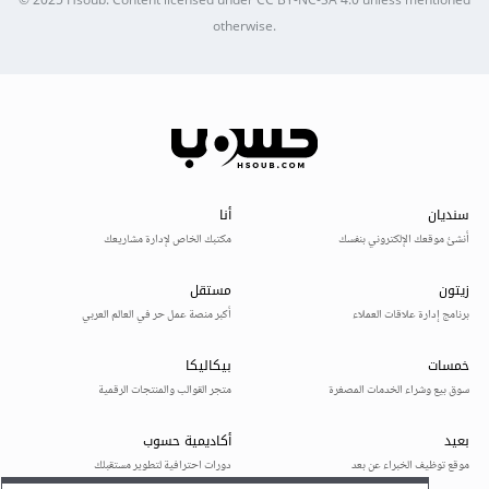
© 2025
Hsoub
.
Content licensed under
CC BY-NC-SA 4.0
unless mentioned
otherwise.