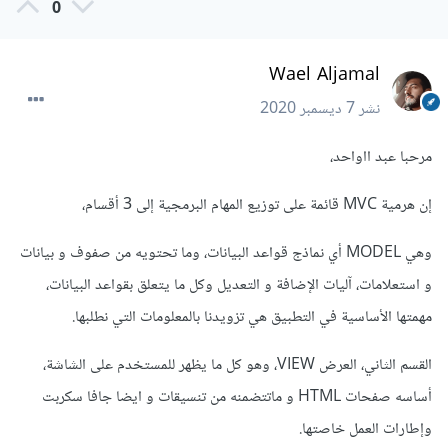
0
Wael Aljamal
نشر
7 ديسمبر 2020
مرحبا عبد ااواحد،
إن هرمية MVC قائمة على توزيع المهام البرمجية إلى 3 أقسام،
وهي MODEL أي نماذج قواعد البيانات، وما تحتويه من صفوف و بيانات
و استعلامات، آليات الإضافة و التعديل وكل ما يتعلق بقواعد البيانات،
مهمتها الأساسية في التطبيق هي تزويدنا بالمعلومات التي نطلبها.
القسم الثاني، العرض VIEW، وهو كل ما يظهر للمستخدم على الشاشة،
أساسه صفحات HTML و ماتتضمنه من تنسيقات و ايضا جافا سكربت
وإطارات العمل خاصتها.