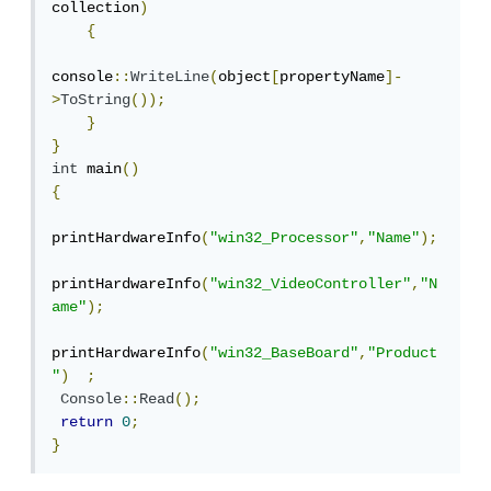
collection
)
{
console
::
WriteLine
(
object
[
propertyName
]-
>
ToString
());
}
}
int
 main
()
{
printHardwareInfo
(
"win32_Processor"
,
"Name"
);
printHardwareInfo
(
"win32_VideoController"
,
"N
ame"
);
printHardwareInfo
(
"win32_BaseBoard"
,
"Product
"
)
;
Console
::
Read
();
return
0
;
}