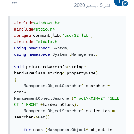
نشر
5 ديسمبر 2020
#include
<windows.h>
#include
<stdio.h>
#pragma
 comment
(
lib
,
"user32.lib"
)
#include
"stdafx.h"
using
namespace
System
;
using
namespace
System
::
Management
;
void
 printHardwareInfo
(
string
^
hardwareClass
,
string
^
 propertyName
)
{
ManagementObjectSearcher
^
 searcher 
=
gcnew 
ManagementObjectSearcher
(
"root\\CIMV2"
,
"SELE
CT * FROM"
+
hardwareClass
);
ManagementObjectSearcher
^
 collection 
=
searcher
->
Get
();
for
 each 
(
ManagementObject
^
 object in 