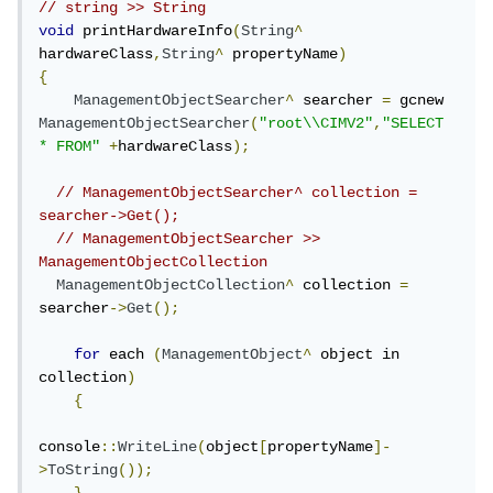
// string >> String
void
 printHardwareInfo
(
String
^
hardwareClass
,
String
^
 propertyName
)
{
ManagementObjectSearcher
^
 searcher 
=
 gcnew 
ManagementObjectSearcher
(
"root\\CIMV2"
,
"SELECT 
* FROM"
+
hardwareClass
);
// ManagementObjectSearcher^ collection = 
searcher->Get();
// ManagementObjectSearcher >> 
ManagementObjectCollection
ManagementObjectCollection
^
 collection 
=
searcher
->
Get
();
for
 each 
(
ManagementObject
^
 object in 
collection
)
{
console
::
WriteLine
(
object
[
propertyName
]-
>
ToString
());