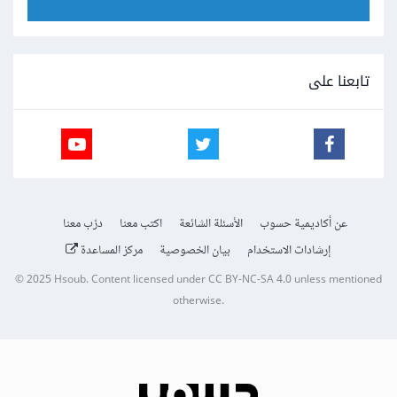
تابعنا على
عن أكاديمية حسوب
الأسئلة الشائعة
اكتب معنا
درّب معنا
إرشادات الاستخدام
بيان الخصوصية
مركز المساعدة
© 2025
Hsoub
.
Content licensed under
CC BY-NC-SA 4.0
unless mentioned
otherwise.