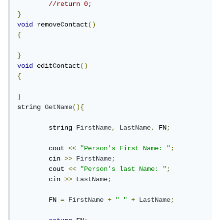
//return 0;
}
void
 removeContact
()
{
}
void
 editContact
()
{
}
string 
GetName
(){
	string 
FirstName
,
LastName
,
 FN
;
	cout 
<<
"Person's First Name: "
;
	cin 
>>
FirstName
;
	cout 
<<
"Person's last Name: "
;
	cin 
>>
LastName
;
	FN 
=
FirstName
+
" "
+
LastName
;