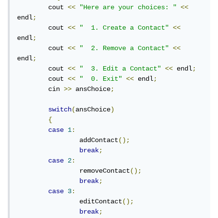
	cout 
<<
"Here are your choices: "
<<
endl
;
	cout 
<<
"  1. Create a Contact"
<<
endl
;
	cout 
<<
"  2. Remove a Contact"
<<
endl
;
	cout 
<<
"  3. Edit a Contact"
<<
 endl
;
	cout 
<<
"  0. Exit"
<<
 endl
;
	cin 
>>
 ansChoice
;
switch
(
ansChoice
)
{
case
1
:
		addContact
();
break
;
case
2
:
		removeContact
();
break
;
case
3
:
		editContact
();
break
;