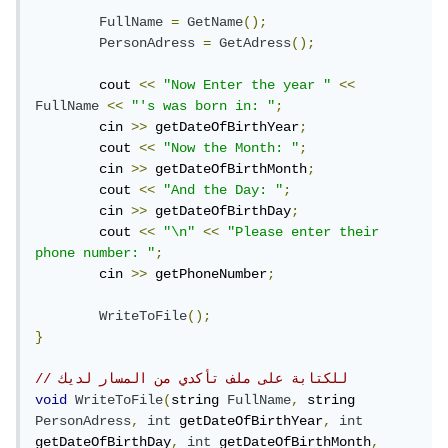
FullName
=
GetName
();
PersonAdress
=
GetAdress
();
	cout 
<<
"Now Enter the year "
<<
FullName
<<
"'s was born in: "
;
	cin 
>>
 getDateOfBirthYear
;
	cout 
<<
"Now the Month: "
;
	cin 
>>
 getDateOfBirthMonth
;
	cout 
<<
"And the Day: "
;
	cin 
>>
 getDateOfBirthDay
;
	cout 
<<
"\n"
<<
"Please enter their 
phone number: "
;
	cin 
>>
 getPhoneNumber
;
WriteToFile
();
}
// للكتابة على ملف تأكدي من المسار لديك
void
WriteToFile
(
string 
FullName
,
 string 
PersonAdress
,
int
 getDateOfBirthYear
,
int
getDateOfBirthDay
,
int
 getDateOfBirthMonth
,