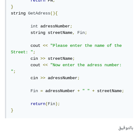
return
 FN
;
}
string 
GetAdress
(){
int
 adressNumber
;
	string streetName
,
Fin
;
	cout 
<<
"Please enter the name of the 
Street: "
;
	cin 
>>
 streetName
;
	cout 
<<
"Now enter the adress number: 
"
;
	cin 
>>
 adressNumber
;
Fin
=
 adressNumber 
+
" "
+
 streetName
;
return
(
Fin
);
}
بالتوفيق