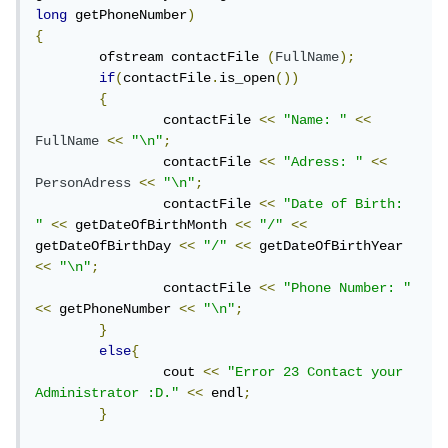
long
 getPhoneNumber
)
{
	ofstream contactFile 
(
FullName
);
if
(
contactFile
.
is_open
())
{
		contactFile 
<<
"Name: "
<<
FullName
<<
"\n"
;
		contactFile 
<<
"Adress: "
<<
PersonAdress
<<
"\n"
;
		contactFile 
<<
"Date of Birth: 
"
<<
 getDateOfBirthMonth 
<<
"/"
<<
getDateOfBirthDay 
<<
"/"
<<
 getDateOfBirthYear 
<<
"\n"
;
		contactFile 
<<
"Phone Number: "
<<
 getPhoneNumber 
<<
"\n"
;
}
else
{
		cout 
<<
"Error 23 Contact your 
Administrator :D."
<<
 endl
;
}