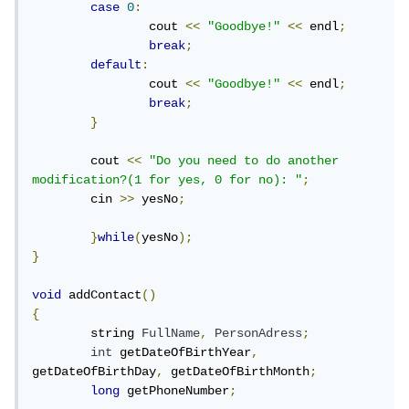
case
0
:
		cout 
<<
"Goodbye!"
<<
 endl
;
break
;
default
:
		cout 
<<
"Goodbye!"
<<
 endl
;
break
;
}
	cout 
<<
"Do you need to do another 
modification?(1 for yes, 0 for no): "
;
	cin 
>>
 yesNo
;
}
while
(
yesNo
);
}
void
 addContact
()
{
	string 
FullName
,
PersonAdress
;
int
 getDateOfBirthYear
,
getDateOfBirthDay
,
 getDateOfBirthMonth
;
long
 getPhoneNumber
;