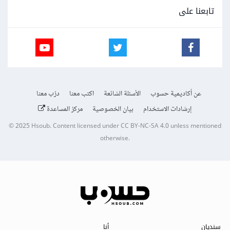
تابعنا على
عن أكاديمية حسوب
الأسئلة الشائعة
اكتب معنا
درّب معنا
إرشادات الاستخدام
بيان الخصوصية
مركز المساعدة
© 2025
Hsoub
.
Content licensed under
CC BY-NC-SA 4.0
unless mentioned
otherwise.