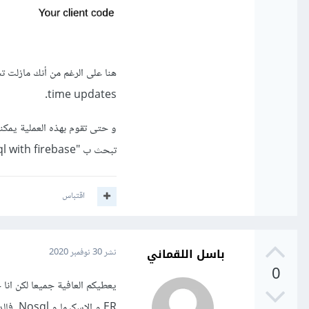
time updates.
و حتى تقوم بهذه العملية يمكن
تبحث ب "connect mysql with firebase" مثلًا. إذا واجهتك أي مشاكل يمكنك أن تخبرنا و سنقوم بمساعدتك.
اقتباس
باسل اللقماني
نشر
30 نوفمبر 2020
0
ER و الاسكيما و Nosql فالدكتور قالي عندك خطا ما ينفع تشتغل على الاسكيما و النو اسكيوال