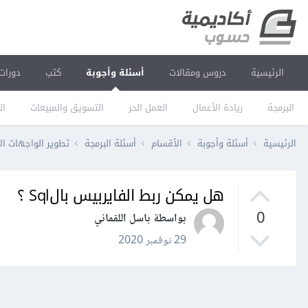
الرئيسية
دروس ومقالات
أسئلة وأجوبة
كتب
دورات
البرمجة
ريادة الأعمال
العمل الحر
التسويق والمبيعات
ال
الرئيسية
أسئلة وأجوبة
الأقسام
أسئلة البرمجة
تطوير الواجهات ال
هل يمكن ربط الفايربيس بالSql ؟
0
بواسطة باسل اللقماني
29 نوفمبر 2020