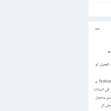
يذها في جانب العميل، أو
في هذه الحالات يمكنك استخدام Firebase بين الخادم و العميل. الخوادم الخاصة بك يمكنها أن تتصل مع firebase و
في البيانات
Security and Firebase Rul تتيح لك تعيين وصول
على ال