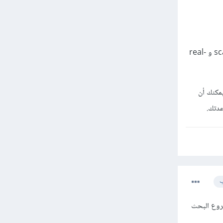
هنا على الرغم من أنك مازلت تستخدم خادم، إلّا أن firebase ستقوم بتولي أمر المهام الثقيلة عنك مثل ال scale و real-
يمكنك أن
ب
الSQL و NoSQL لاني سويت في مشروع البحث