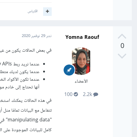
اقتباس
Yomna Raouf
نشر
29 نوفمبر 2020
0
في بعض الحالات يكون من غير الممكن الاعتماد
عندما نريد ربط third party APIs مثل Twilio لإرسال رسائل SMS أو SendGrid لإرسال e-mails.
عندما يكون لديك متطل
الأعضاء
أنها تحتاج إلى خادم مو
100
2.2k
تتفاعل مع البيانات تمامًا مث
كامل للبيانات الموجودة على ا