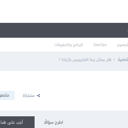
تصميم
DevOps
البرامج والتطبيقات
أمامية
هل يمكن ربط الفايربيس بالSql ؟
متابعو
مشاركة
اطرح سؤالًا
أجب على هذا 