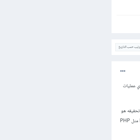
ترتيب حسب التاريخ
خدم Front End والتي لا تحتاج أي عمليات
يانات SQL أو MySQL ولكن ما يمكنك تحقيقه هو
تحويل وإدخال البيانات من SQL إلى الفايربيس عن طريق استخدام أي لغة برمجة من جهة السيرفر Backend مثل PHP