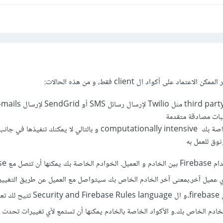
 على أكواد ال client فقط، و من هذه الحالات:
بات مصادقة متقدمة
عندما تكون الأكواد الخاصة بك computationally intensive و بالتالي لا يمكنك تنف
ثوق للعمل به
ل أي عميل آخر.بمعنى آخر الخادم الخاص بك سيتواصل مع العميل عن طريق التغيير 
"manipulating data" في firebase.و ال es language
لخادم الخاص بك.و الأكواد الخاصة بالخادم يمكنها أن تستمع لأي تغييرات تحدث 