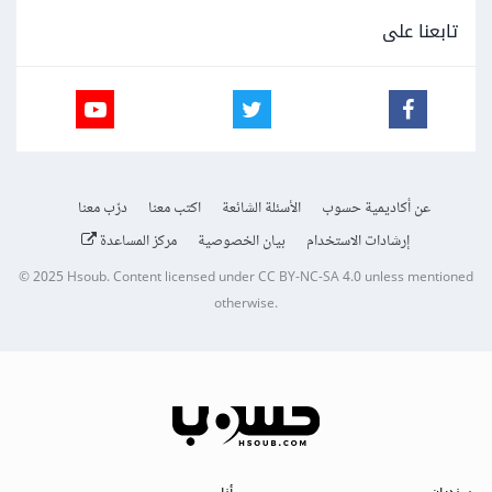
تابعنا على
عن أكاديمية حسوب
الأسئلة الشائعة
اكتب معنا
درّب معنا
إرشادات الاستخدام
بيان الخصوصية
مركز المساعدة
© 2025
Hsoub
.
Content licensed under
CC BY-NC-SA 4.0
unless mentioned
otherwise.