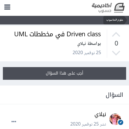
علوم الحاسوب
Driven class في مخططات UML
0
بواسطة نيلاي
25 نوفمبر 2020
أجب على هذا السؤال
السؤال
نيلاي
نشر
25 نوفمبر 2020