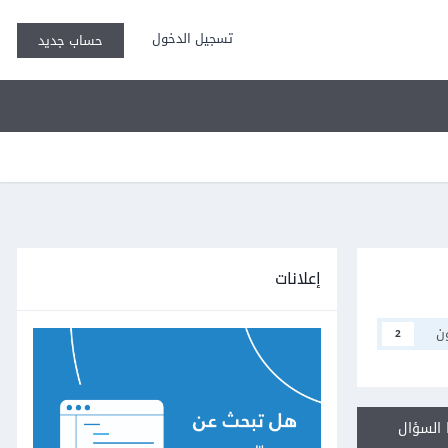
تسجيل الدخول
حساب جديد
إعلانات
ن
2
السؤال