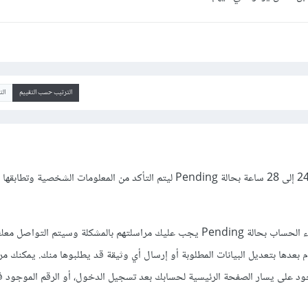
الترتيب حسب التقييم
ال
بعد إنشاء الحساب يبقى لمدة 24 إلى 28 ساعة بحالة Pending ليتم التأكد من المعلومات الشخص
في حال تجاوز هذه المدة وبقاء الحساب بحالة Pending يجب عليك مراسلتهم بالمشكلة وسيتم الت
عدها بتعديل البيانات المطلوبة أو إرسال أي وثيقة قد يطلبوها منك. يمكنك مر
 Contact Us الموجود على يسار الصفحة الرئيسية لحسابك بعد تسجيل الدخول، أو الرقم الموجود