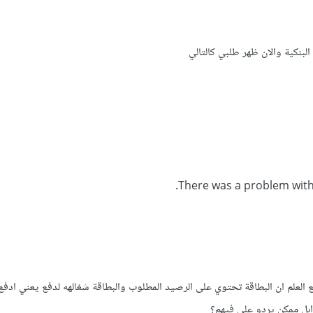
لبنكية والان ظهر طلبي كالتالي
There was a problem with 
العلم ان البطاقة تحتوي على الرصيد المطلوب والبطاقة شغالهه لدفع يعني ادفع ا
ابل ممكن يردو علي فيهم؟