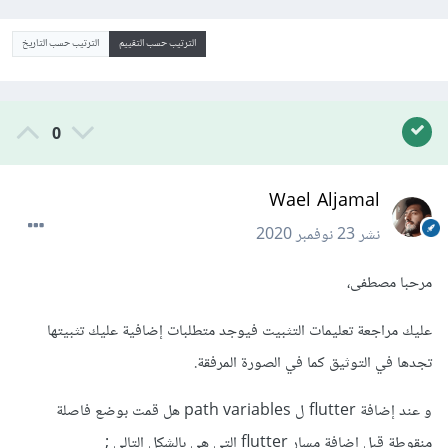
الترتيب حسب التقييم
الترتيب حسب التاريخ
0
Wael Aljamal
نشر
23 نوفمبر 2020
مرحبا مصطفى،
عليك مراجعة تعليمات التثبيت فيوجد متطلبات إضافية عليك تثبيتها
تجدها في التوثيق كما في الصورة المرفقة.
و عند إضافة flutter ل path variables هل قمت بوضع فاصلة
منقوطة قبل إضافة مسار flutter التي هي بالشكل التالي ;