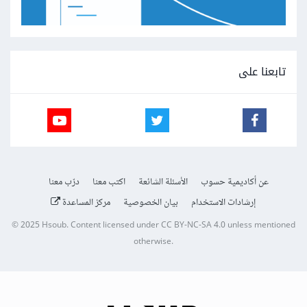
تابعنا على
عن أكاديمية حسوب
الأسئلة الشائعة
اكتب معنا
درّب معنا
إرشادات الاستخدام
بيان الخصوصية
مركز المساعدة
© 2025
Hsoub
.
Content licensed under
CC BY-NC-SA 4.0
unless mentioned
otherwise.