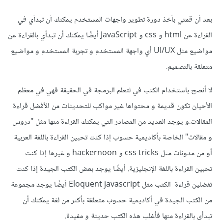
بعد أن قمتي بأخذ دورة تطوير واجهات المستخدم يمكنك أن تبدأي في
القراءة عن html و css و JavaScript أيضًا يمكنك أن تبدأي بالقراءة عن
مواضيع مثل UI/UX أي واجهة المستخدم و تجربة المستخدم و مواضيع
متعلقة بالتصميم.
لا أنصح باستخدام الكتب في لتعلم البرمجة في الحقيقة فهي في معظم
الأحيان تكون قديمة و محتواها غير مواكب للتحديثات من الأفضل قراءة
المقالات.و يوجد العديد من المصادر التي يمكنك القراءة منها مثل "دروس
و مقالات" الخاصة بأكاديمية حسوب إذا كنت تحبين القراءة باللغة العربية
أو من مدونات مثل css tricks و hackernoon و غيرها إذا كنت
تحبين القراءة باللغة الإنجليزية. أيضًا يوجد بعض الكتب الجيدة إذا كنت
تفضلين قراءة الكتب مثل Eloquent javascript أيضًا يوجد مجموعة
من الكتب الجيدة في أكاديمية حسوب متعلقة بأكثر من لغة يمكنك أن
تبدأي بالقراءة منها فأغلب هذه الكتب حديثة و مفيدة.