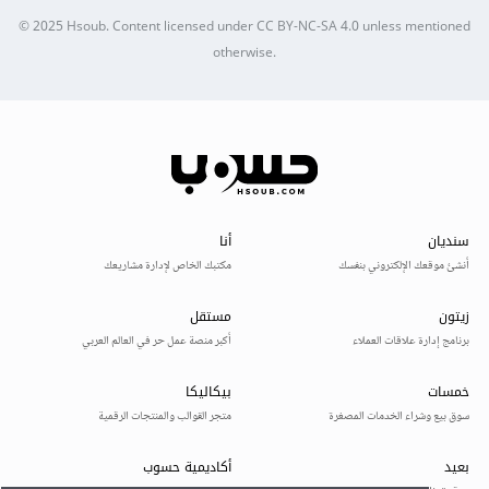
© 2025
Hsoub
.
Content licensed under
CC BY-NC-SA 4.0
unless mentioned
otherwise.