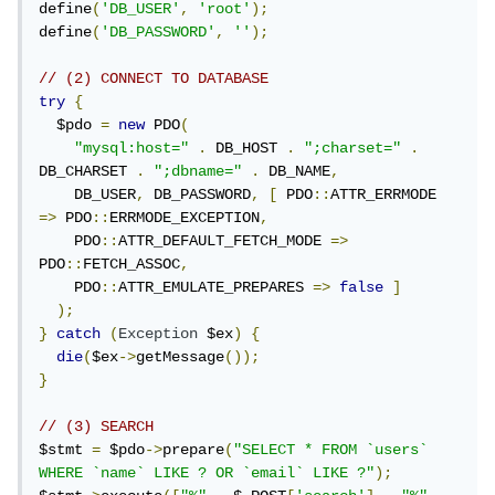
define
(
'DB_USER'
,
'root'
);
define
(
'DB_PASSWORD'
,
''
);
// (2) CONNECT TO DATABASE
try
{
  $pdo 
=
new
 PDO
(
"mysql:host="
.
 DB_HOST 
.
";charset="
.
DB_CHARSET 
.
";dbname="
.
 DB_NAME
,
    DB_USER
,
 DB_PASSWORD
,
[
 PDO
::
ATTR_ERRMODE 
=>
 PDO
::
ERRMODE_EXCEPTION
,
    PDO
::
ATTR_DEFAULT_FETCH_MODE 
=>
PDO
::
FETCH_ASSOC
,
    PDO
::
ATTR_EMULATE_PREPARES 
=>
false
]
);
}
catch
(
Exception
 $ex
)
{
die
(
$ex
->
getMessage
());
}
// (3) SEARCH
$stmt 
=
 $pdo
->
prepare
(
"SELECT * FROM `users` 
WHERE `name` LIKE ? OR `email` LIKE ?"
);