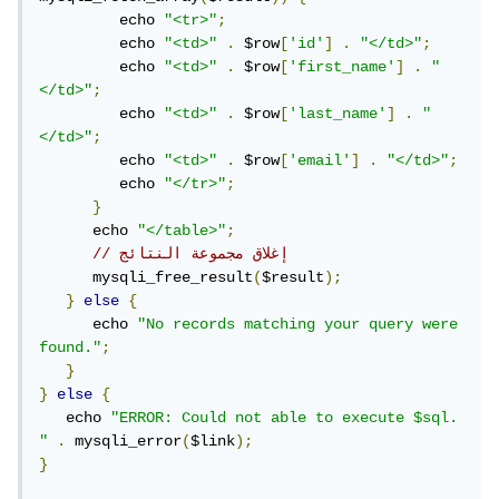
         echo 
"<tr>"
;
         echo 
"<td>"
.
 $row
[
'id'
]
.
"</td>"
;
         echo 
"<td>"
.
 $row
[
'first_name'
]
.
"
</td>"
;
         echo 
"<td>"
.
 $row
[
'last_name'
]
.
"
</td>"
;
         echo 
"<td>"
.
 $row
[
'email'
]
.
"</td>"
;
         echo 
"</tr>"
;
}
      echo 
"</table>"
;
// إغلاق مجموعة النتائج
      mysqli_free_result
(
$result
);
}
else
{
      echo 
"No records matching your query were 
found."
;
}
}
else
{
   echo 
"ERROR: Could not able to execute $sql. 
"
.
 mysqli_error
(
$link
);
}