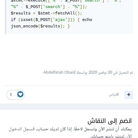
$stmt
->
execute
([
"%"
.
 $_POST
[
'search'
]
.
"%"
,
"%"
.
 $_POST
[
'search'
]
.
"%"
]);
$results 
=
 $stmt
->
fetchAll
();
if
(
isset
(
$_POST
[
'ajax'
]))
{
 echo 
json_encode
(
$results
);
}
تم التعديل في
20 نوفمبر 2020
بواسطة Abdelfatah Obaid
اقتباس
1
انضم إلى النقاش
يمكنك أن تنشر الآن وتسجل لاحقًا. إذا كان لديك حساب،
فسجل الدخول
الآن
لتنشر باسم حسابك.