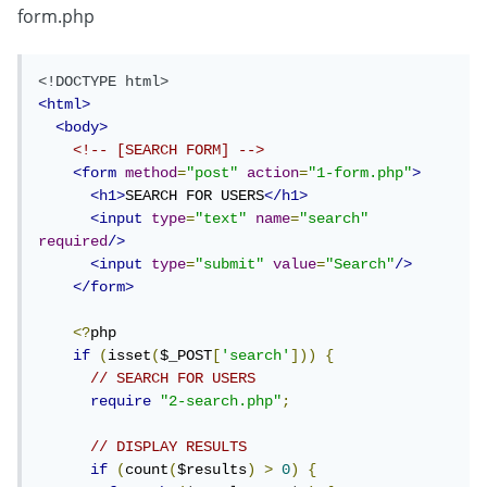
form.php
<!DOCTYPE html>
<html>
<body>
<!-- [SEARCH FORM] -->
<form
method
=
"post"
action
=
"1-form.php"
>
<h1>
SEARCH FOR USERS
</h1>
<input
type
=
"text"
name
=
"search"
required
/>
<input
type
=
"submit"
value
=
"Search"
/>
</form>
<?
php

if
(
isset
(
$_POST
[
'search'
]))
{
// SEARCH FOR USERS
require
"2-search.php"
;
// DISPLAY RESULTS
if
(
count
(
$results
)
>
0
)
{