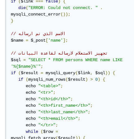
if
(
$link 
===
false
)
{
die
(
"ERROR: Could not connect. "
.
mysqli_connect_error
());
}
// الاسم الذي تم ارساله
$name 
=
 $_post
[
'name'
];
// تجهيز الاستعلام لارساله لقاعدة البيانات
$sql 
=
"SELECT * FROM persons WHERE name LIKE 
'%{$name}%'"
;
if
(
$result 
=
 mysqli_query
(
$link
,
 $sql
))
{
if
(
mysqli_num_rows
(
$result
)
>
0
)
{
      echo 
"<table>"
;
      echo 
"<tr>"
;
      echo 
"<th>id</th>"
;
      echo 
"<th>first_name</th>"
;
      echo 
"<th>last_name</th>"
;
      echo 
"<th>email</th>"
;
      echo 
"</tr>"
;
while
(
$row 
=
mysqli_fetch_array
(
$result
))
{