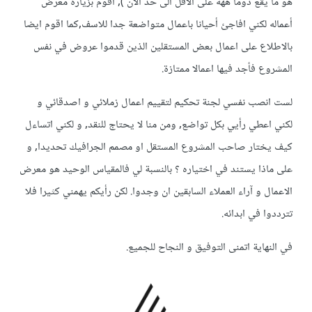
هو ما يقع دوما ههه على الاقل الى حد الآن ), اقوم بزيارة معرض
أعماله لكني افاجئ أحيانا باعمال متواضعة جدا للاسف,كما اقوم ايضا
بالاطلاع على اعمال بعض المستقلين الذين قدموا عروض في نفس
المشروع فأجد فيها اعمالا ممتازة.
لست انصب نفسي لجنة تحكيم لتقييم اعمال زملائي و اصدقائي و
لكني اعطي رأيي بكل تواضع, ومن منا لا يحتاج للنقد, و لكني اتساءل
كيف يختار صاحب المشروع المستقل او مصمم الجرافيك تحديدا, و
على ماذا يستند في اختياره ؟ بالنسبة لي فالمقياس الوحيد هو معرض
الاعمال و آراء العملاء السابقين ان وجدوا. لكن رأيكم يهمني كثيرا فلا
تترددوا في ابدائه.
في النهاية اتمنى التوفيق و النجاح للجميع.