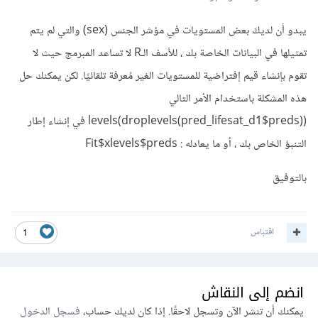
يبدو أن لديكَ بعض المستويات في مؤشر الجنس (sex) والتي لم يتم
تمثيلها في البيانات الخاصة بك ، للأسف الـR لا تساعد المبرمج حيث لا
تقوم بإنشاء قيم إفتراضية للمستويات الغير مُعرفة تلقائيًا. لكن يمكنك حل
هذه المشكلة باستخدام الأمر التالي
levels(droplevels(pred_lifesat_d1$preds)) في إنشاء إطار
التنبؤ الخاص بك ، أو ما يعادله : Fit$xlevels$preds
بالتوفيق
اقتباس
1
انضم إلى النقاش
يمكنك أن تنشر الآن وتسجل لاحقًا. إذا كان لديك حساب،
فسجل الدخول