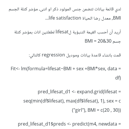
لدي قائمة بيانات تتضمن جنس المولود ذكر او انثى، مؤشر كتلة الجسم
BMI, معدل رضا الحياة life satisfaction...
أريد أن أحسب القيمة التنبؤية لlifesat لطفلتين اناث بمؤشر كتلة
جسم BMI = 20&30
قمت بانشاء قاعدة بيانات وموديل regression كالتالي:
Fit<- lm(formula=lifesat~BMI + sex +BMI*sex, data =
df)
pred_lifesat_d1 <- expand.grid(lifesat =
seq(min(df$lifesat), max(df$lifesat), 1), sex = c
("girl"), BMI = c(20 , 30))
pred_lifesat_d1$preds <- predict(m4, newdata =