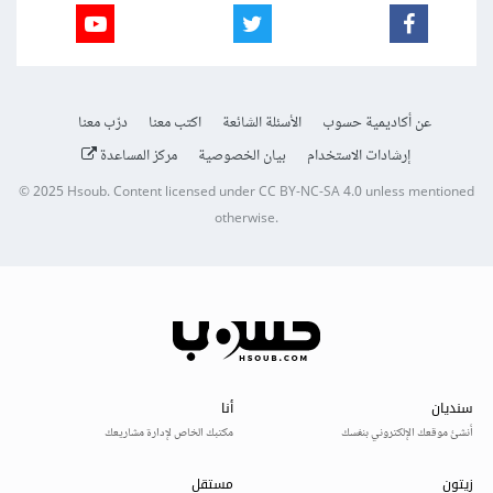
عن أكاديمية حسوب
الأسئلة الشائعة
اكتب معنا
درّب معنا
إرشادات الاستخدام
بيان الخصوصية
مركز المساعدة
© 2025
Hsoub
.
Content licensed under
CC BY-NC-SA 4.0
unless mentioned
otherwise.