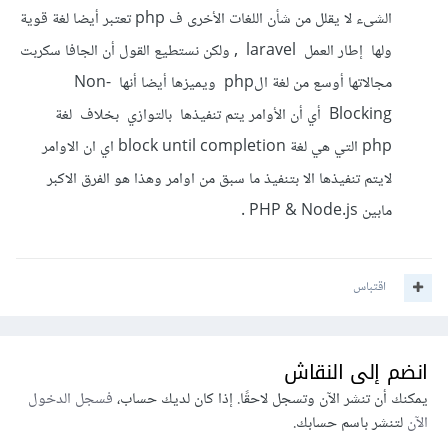
الشىء لا يقلل من شأن اللغات الأخرى ف php تعتبر أيضا لغة قوية
ولها إطار العمل laravel , ولكن نستطيع القول أن الجافا سكربت
مجالاتها أوسع من لغة الphp ويميزها أيضا أنها Non-
Blocking أي أن الأوامر يتم تنفيذها بالتوازي بخلاف لغة
php التي هي لغة block until completion اي ان الاوامر
لايتم تنفيذها الا بتنفيذ ما سبق من اوامر وهذا هو الفرق الاكبر
مابين PHP & Node.js .
اقتباس
انضم إلى النقاش
يمكنك أن تنشر الآن وتسجل لاحقًا. إذا كان لديك حساب،
فسجل الدخول
الآن
لتنشر باسم حسابك.