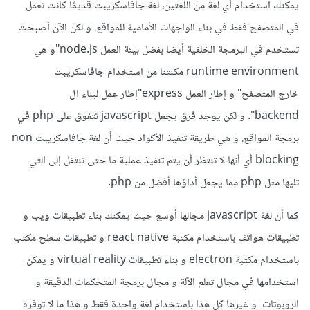
يمكنك استخدام أي لغة من اللغتين، لغة جافاسكريبت قديمًا كانت تعمل
في المتصفح فقط في بناء الواجهات الأمامية للمواقع. و لكن الآن أصبحت
تستخدم في البرمجة الخلفية أيضا بفضل بيئة العمل node.js"و هي
runtime environment مكنتنا من استخدام جافاسكريبت
خارج المتصفح" و إطار العمل express"إطار عمل لبناء ال
backend". و لكن يوجد فرق يجعل javascript تتفوق على php في
برمجة المواقع. و هي طريقة تنفيذ الأكواد حيث أن لغة جافاسكريبت non
blocking أي أنها لا تنتظر أن يتم تنفيذ عملية ما حتى تنتقل إلى التي
تليها مثل php مما يجعل أداؤها أفضل من php.
كما أن لغة javascript مجالها أوسع حيث يمكنك بناء تطبيقات ويب و
تطبيقات هواتف باستخدام مكتبة react native و تطبيقات سطح مكتب
باستخدام مكتبة electron و بناء تطبيقات virtual reality و يمكن
استخدامها في مجال تعلم الآلة و مجال برمجة المتحكمات الدقيقة و
الروبوتات و غيرها كل هذا باستخدام لغة واحدة فقط و هذا ما لا توفره