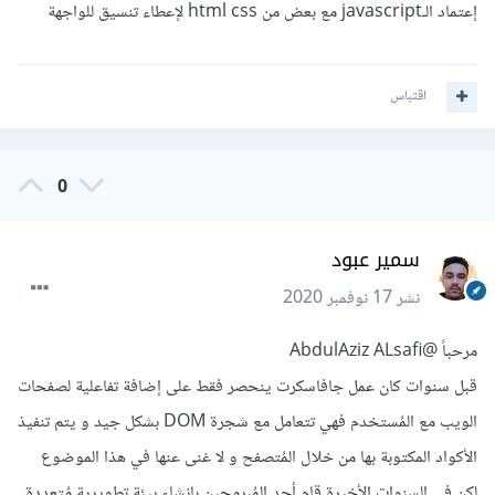
إعتماد الـjavascript مع بعض من html css لإعطاء تنسيق للواجهة
اقتباس
0
سمير عبود
نشر
17 نوفمبر 2020
مرحباً
@AbdulAziz ALsafi
قبل سنوات كان عمل جافاسكرت ينحصر فقط على إضافة تفاعلية لصفحات
الويب مع المُستخدم فهي تتعامل مع شجرة DOM بشكل جيد و يتم تنفيذ
الأكواد المكتوبة بها من خلال المُتصفح و لا غنى عنها في هذا الموضوع
لكن في السنوات الأخيرة قام أحد المُبرمجين بإنشاء بيئة تطويرية مُتعددة