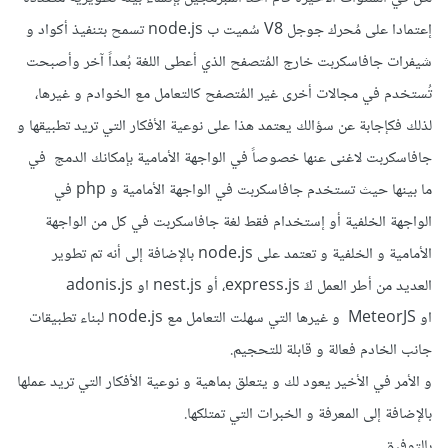
إعتمادا على مُحرك جوجل V8 سُميت ب node.js تسمح بتنفيذ أكواد و
شيفرات جافاسكربت خارج المُتصفح الذي أعطى اللغة بُعداً آخر وأصبحت
تُستخدم في مجالات أخرى غير المُتصفح كالتعامل مع الخوادم و غيرها،
لذلك فكإجابة عن سؤالك يعتمد هذا على نوعية الأفكار التي تريد تطبيقها و
جافاسكربت لاغنى عنها خصوصاً في الواجهة الأمامية بإمكانك الدمج في
ما بينها حيث تستخدم جافاسكربت في الواجهة الأمامية و php في
الواجهة الخلفية أو إستخدام فقط لغة جافاسكربت في كل من الواجهة
الأمامية و الخلفية و تعتمد على node.js بالإضافة إلى أنه تم تطوير
العديد من أطر العمل كَ express.js، أو nest.js او adonis.js
او MeteorJS و غيرها التي سهلت التعامل مع node.js لبناء تطبيقات
جانب الخادم فعالة و قابلة للتحجيم.
و الأمر في الأخير يعود لك و يتعلق بماهية و نوعية الأفكار التي تريد عملها
بالإضافة إلى المعرفة و الخبرات التي تمتلكها.
بالتوفيق.