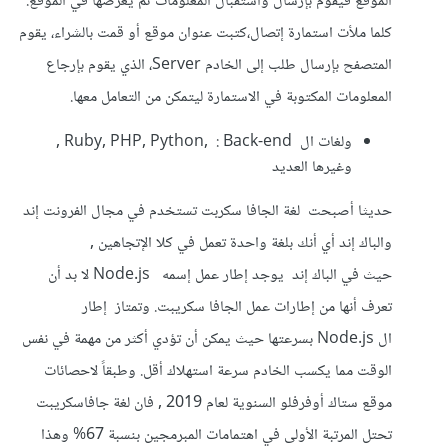
الموقع فيقوم بإرسال واستقبال المعلومات ثم يعرضها في الموقع.
كلما ملأت استمارة إتصال،كتبت عنوان موقع أو قمت بالشراء، يقوم
المتصفح بإرسال طلب إلى الخادم Server، الذي يقوم بإرجاع
المعلومات المكتوبة في الاستمارة ليتمكن من التعامل معها.
ولغات ال Ruby, PHP, Python, : Back-end ,
وغيرها العديد
حديثا أصبحت لغة الجافا سكربت تستخدم في مجال الفرونت إند
والباك إند أي أنك بلغة واحدة تعمل في كلا الإتجاهين ,
حيث في الباك إند يوجد إطار عمل إسمه Node.js لا بد أن
تعرف أنها من إطارات عمل الجافا سكريبت. وتمتاز إطار
ال Node.js بسرعتها حيث يمكن أن تؤدي أكثر من مهمة في نفس
الوقت مما يكسب الخادم سرعة استهلاك أقل. وطبقاً لاحصائات
موقع ستاك أوفرفلو السنوية لعام 2019 , فان لغة جافاسكريبت
تحتل المرتبة الأولى في اهتمامات المبرمجين بنسبة 67% وهذا