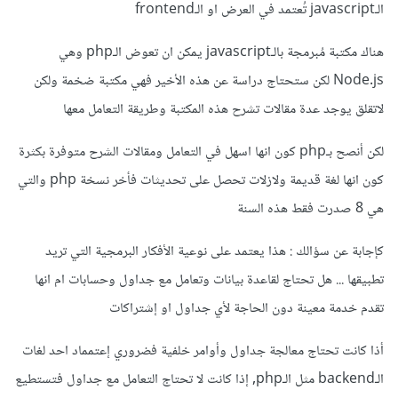
الـjavascript تُعتمد في العرض او الـfrontend
هناك مكتبة مُبرمجة بالـjavascript يمكن ان تعوض الـphp وهي
Node.js لكن ستحتاج دراسة عن هذه الأخير فهي مكتبة ضخمة ولكن
لاتقلق يوجد عدة مقالات تشرح هذه المكتبة وطريقة التعامل معها
لكن أنصح بـphp كون انها اسهل في التعامل ومقالات الشرح متوفرة بكثرة
كون انها لغة قديمة ولازلات تحصل على تحديثات فأخر نسخة php والتي
هي 8 صدرت فقط هذه السنة
كإجابة عن سؤالك : هذا يعتمد على نوعية الأفكار البرمجية التي تريد
تطبيقها ... هل تحتاج لقاعدة بيانات وتعامل مع جداول وحسابات ام انها
تقدم خدمة معينة دون الحاجة لأي جداول او إشتراكات
أذا كانت تحتاج معالجة جداول وأوامر خلفية فضروري إعتمماد احد لغات
الـbackend مثل الـphp, إذا كانت لا تحتاج التعامل مع جداول فتستطيع