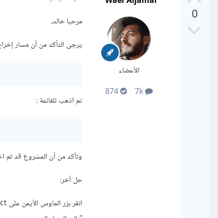
Wael Aljamal
0
مرحبا خالد،
يرجى التأكد من أن مسار إخر
الأعضاء
874
7k
ثم اذهب للقائمة :
وتأكد من أن المشروع قد تم اختيار Build. ثم أعد بناء
حل آخر: