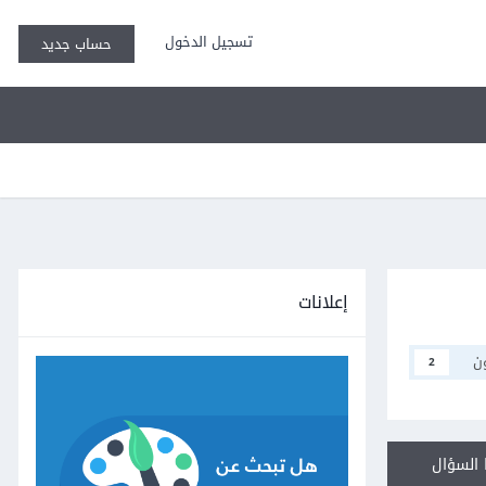
تسجيل الدخول
حساب جديد
إعلانات
ن
2
السؤال