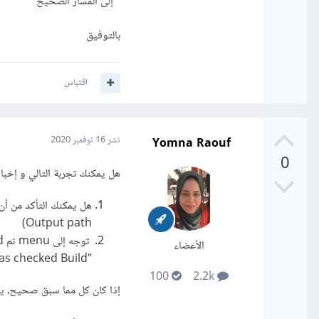
" إلى المسار الصحيح
بالتوفيق
اقتباس
Yomna Raouf
نشر
16 نوفمبر 2020
0
هل يمكنك تجربة التالي و إخباري
Output path)
الأعضاء
"has checked Build" إذا لم يكن يمكنك القيام بذلك بنفسك
100
2.2k
إذا كان كل مما سبق صحيح، يمك