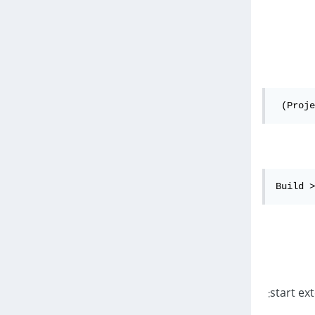
 (Proje
Build >
انقر بزر الماوس الأيمن على startup project وحدد Properties - Debug وتغيير "start external program: