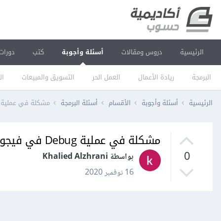
الرئيسية
دروس ومقالات
أسئلة وأجوبة
كتب
دورات
البرمجة
ريادة الأعمال
العمل الحر
التسويق والمبيعات
ال
الرئيسية
أسئلة وأجوبة
الأقسام
أسئلة البرمجة
مشكلة في عملية Debug في فيجول بيسك
مشكلة في عملية Debug في فيجول بيسك
0
بواسطة Khalied Alzhrani
16 نوفمبر 2020