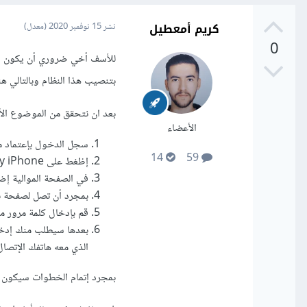
كريم أمعطيل
نشر
15 نوفمبر 2020
(معدل)
0
للأسف أخي ضروري أن يكون ال
بتنصيب هذا النظام وبالتالي هن
بعد ان نتحقق من الموضوع ال
الأعضاء
سجل الدخول بإعتماد معرف Apple الخاص بك, على ا
14
59
إظغط على Find My iPhone
في الصفحة الموالية إضغط على All Devices ثم بعدها 
بمجرد أن تصل لصفحة بيانات 
قم بإدخال كلمة مرور معرف Apple ا
بعدها سيطلب منك إدخ
الذي معه هاتفك الإتصال
بمجرد إتمام الخطوات سيكون ال