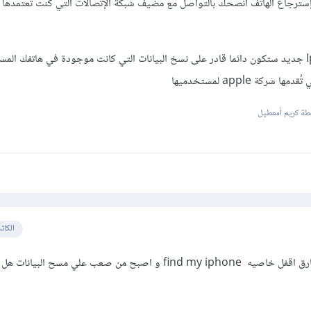
إسترجاع الهاتف أنصحك بالتواصل مع مضيف شبكة الإتصالات التي كنت تعتمدها
وفي حال شراء هاتف Iphone جديد ستكون دائما قادر على نسخ البيانات التي كانت موجودة في هاتفك ال
ة كريم أمعطيل
الكات
نعم شكرا على معلومه لكن السارق اقفل خاصيه find my iphone و اصبح من صعب علي مسح 