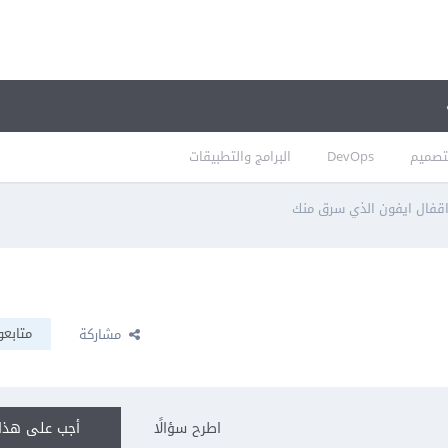
تصميم
DevOps
البرامج والتطبيقات
اقفال ايفون الذي سرق منك
متابعو
مشاركة
اطرح سؤالًا
أجب على هذا 