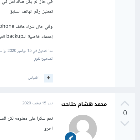
في حال لم يكن هناك أمل في 
تعطيل رقم الهاتف السابق
إعتماد خاصية الـbackup التي تُقدمها شركة apple لمستخدميها
تم التعديل في
15 نوفمبر 2020
بواسط
تصحيح لغوي
اقتباس
محمد هشام حتاحت
نشر
15 نوفمبر 2020
0
اخرى