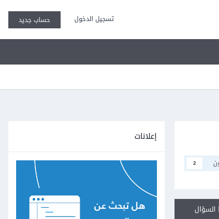
تسجيل الدخول
حساب جديد
إعلانات
ن
2
السؤال