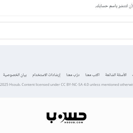
آن
لتنشر باسم حسابك.
الأسئلة الشائعة
اكتب معنا
درّب معنا
إرشادات الاستخدام
بيان الخصوصية
 2025
Hsoub
.
Content licensed under
CC BY-NC-SA 4.0
unless mentioned otherwi