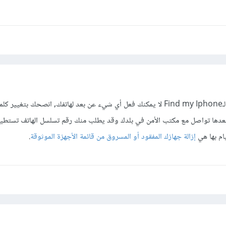
مع الأسف في حال عدم توفر الـFind my Iphone لا يمكنك فعل أي شيء عن بعد لهاتفك, انصحك بتغيي
تك وأبدأ بالـIcloud ثم بعدها تواصل مع مكتب الأمن في بلدك وقد يطلب منك رقم تسلسل الهاتف تس
ام بها هي
إزالة جهازك المفقود أو المسروق من قائمة الأجهزة الموثوقة
.