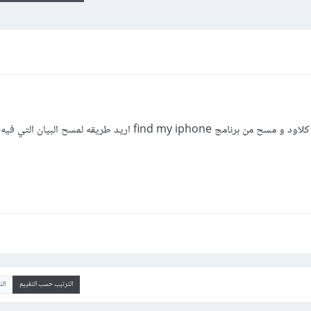
سرق مني جهاز ايفون و كان مرتبط ب اي كلاود و مسح من برنامج find my iphone اريد طريقه لمسح الب
الترتيب حسب التقييم
ال