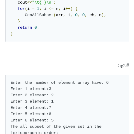
   cout
<<
"\t{ }\n"
;
for
(
i 
=
1
;
 i 
<=
 n
;
 i
++)
{
GenAllSubset
(
arr
,
 i
,
0
,
0
,
 ch
,
 n
);
}
return
0
;
}
الناتج :
Enter the number of element array have: 6

Enter 1 element:3

Enter 2 element: 2

Enter 3 element: 1

Enter 4 element:7

Enter 5 element:6

Enter 6 element: 5

The all subset of the given set in the 
lexicographic order:
