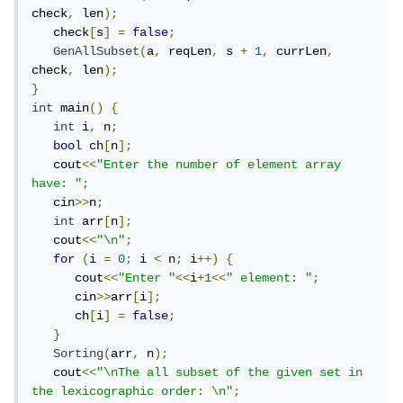
check
,
 len
);
   check
[
s
]
=
false
;
GenAllSubset
(
a
,
 reqLen
,
 s 
+
1
,
 currLen
,
check
,
 len
);
}
int
 main
()
{
int
 i
,
 n
;
bool
 ch
[
n
];
   cout
<<
"Enter the number of element array 
have: "
;
   cin
>>
n
;
int
 arr
[
n
];
   cout
<<
"\n"
;
for
(
i 
=
0
;
 i 
<
 n
;
 i
++)
{
      cout
<<
"Enter "
<<
i
+
1
<<
" element: "
;
      cin
>>
arr
[
i
];
      ch
[
i
]
=
false
;
}
Sorting
(
arr
,
 n
);
   cout
<<
"\nThe all subset of the given set in 
the lexicographic order: \n"
;