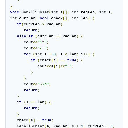
}
}
void
GenAllSubset
(
int
 a
[],
int
 reqLen
,
int
 s
,
int
 currLen
,
bool
 check
[],
int
 len
)
{
if
(
currLen 
>
 reqLen
)
return
;
else
if
(
currLen 
==
 reqLen
)
{
      cout
<<
"\t"
;
      cout
<<
"{ "
;
for
(
int
 i 
=
0
;
 i 
<
 len
;
 i
++)
{
if
(
check
[
i
]
==
true
)
{
            cout
<<
a
[
i
]<<
" "
;
}
}
      cout
<<
"}\n"
;
return
;
}
if
(
s 
==
 len
)
{
return
;
}
   check
[
s
]
=
true
;
GenAllSubset
(
a
,
 reqLen
,
 s 
+
1
,
 currLen 
+
1
,