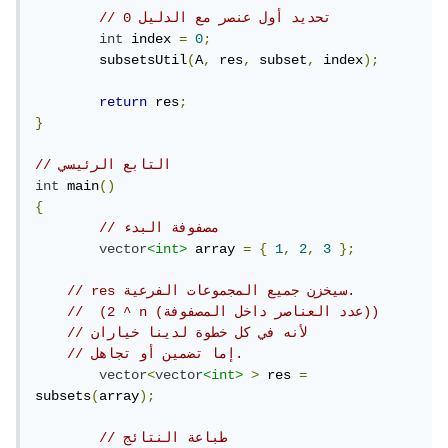
// 0 تحديد أول عنصر مع الدليل  
int
 index 
=
0
;
	subsetsUtil
(
A
,
 res
,
 subset
,
 index
);
return
 res
;
}
// التابع الرئيسي
int
 main
()
{
// مصفوفة البدء 
vector
<int>
 array 
=
{
1
,
2
,
3
};
// res سيخزن جميع المجموعات الفرعية.
//  (2 ^ n (عدد العناصر داخل المصفوفة))
// لأنه في كل خطوة لدينا خياران
// إما تضمين أو تجاهل.
vector
<
vector
<int>
>
 res 
=
subsets
(
array
);
// طباعة النتائج