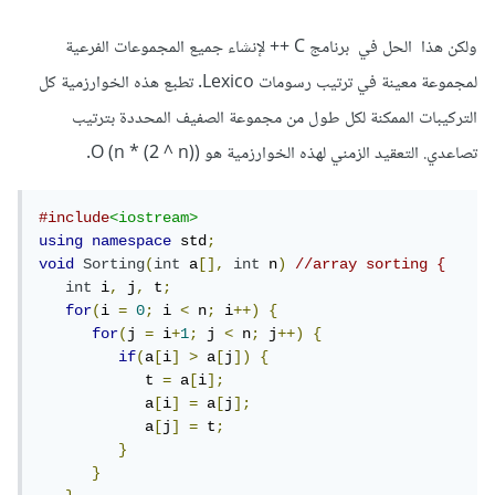
ولكن هذا الحل في برنامج C ++ لإنشاء جميع المجموعات الفرعية
لمجموعة معينة في ترتيب رسومات Lexico. تطبع هذه الخوارزمية كل
التركيبات الممكنة لكل طول من مجموعة الصفيف المحددة بترتيب
تصاعدي. التعقيد الزمني لهذه الخوارزمية هو O (n * (2 ^ n)).
#include
<iostream>
using
namespace
 std
;
void
Sorting
(
int
 a
[],
int
 n
)
//array sorting {
int
 i
,
 j
,
 t
;
for
(
i 
=
0
;
 i 
<
 n
;
 i
++)
{
for
(
j 
=
 i
+
1
;
 j 
<
 n
;
 j
++)
{
if
(
a
[
i
]
>
 a
[
j
])
{
            t 
=
 a
[
i
];
            a
[
i
]
=
 a
[
j
];
            a
[
j
]
=
 t
;
}
}