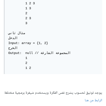
         1 2 3

         1 3

         2

         2 3

         3

مثال ثاني

الدخل

Input: array = {1, 2}

الخرج

Output:  null // المجموعة الفارغة

         1 

         2

         1 2
يوجد توثيق لحسوب يشرح نفس الفكرة ويستخدم شيفرة برمجية مختلفة
الرابط من هنا