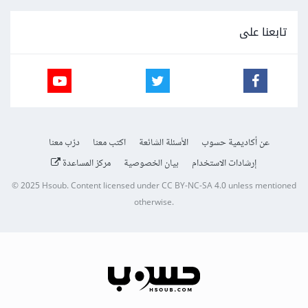
تابعنا على
عن أكاديمية حسوب
الأسئلة الشائعة
اكتب معنا
درّب معنا
إرشادات الاستخدام
بيان الخصوصية
مركز المساعدة
© 2025
Hsoub
.
Content licensed under
CC BY-NC-SA 4.0
unless mentioned
otherwise.