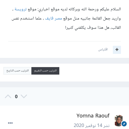
السلام عليكم ورحمة الله وبركاته لديه موقع اخباري: موقع
ترويسة
،
واريد جعل القائمة جانبيه مثل موقع
مصر فايف
، علما استخدم نفس
القالب، هل هذا سوف يكلفني كثيرا
اقتباس
الترتيب حسب التقييم
الترتيب حسب التاريخ
0
Yomna Raouf
نشر
14 نوفمبر 2020