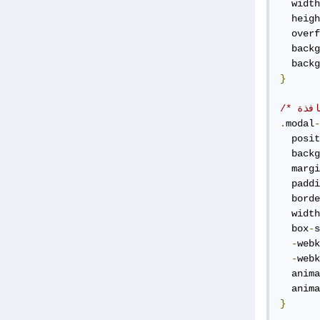
  width
  heigh
  overf
  backg
  backg
}
.
modal
-
  posit
  backg
  margi
  paddi
  borde
  width
  box
-
s
-
webk
-
webk
  anima
  anima
}