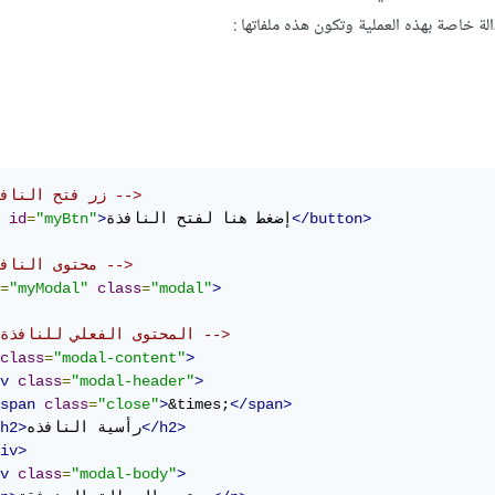
لة خاصة بهذه العملية وتكون هذه ملفاتها :
<!-- زر فتح النافذة -->
</button>
إضغط هنا لفتح النافذة
>
"myBtn"
=
id
<!-- محتوى النافذة -->
=
"myModal"
class
=
"modal"
>
<!-- المحتوى الفعلي للنافذة -->
class
=
"modal-content"
>
v
class
=
"modal-header"
>
span
class
=
"close"
>
&times;
</span>
</h2>
رأسية النافذه
h2>
iv>
v
class
=
"modal-body"
>