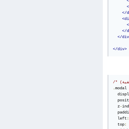
<
<
</d
<di
<
</d
</div
</div>
.
modal 
  displ
  posit
  z
-
ind
  paddi
  left
:
  top
: