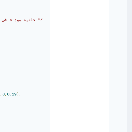
/* خلفية سوداء في حال عدم دعم المتصفح للشفافية */
,
0
,
0.19
);