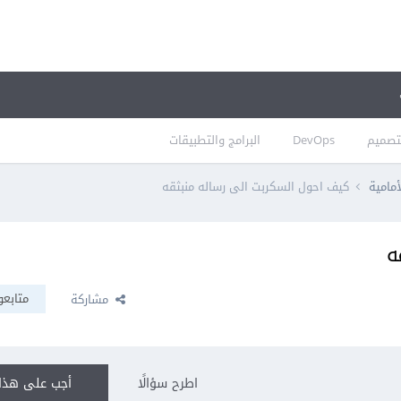
تصميم
DevOps
البرامج والتطبيقات
أمامية
كيف احول السكربت الى رساله منبثقه
ه
متابعو
مشاركة
اطرح سؤالًا
أجب على هذا 