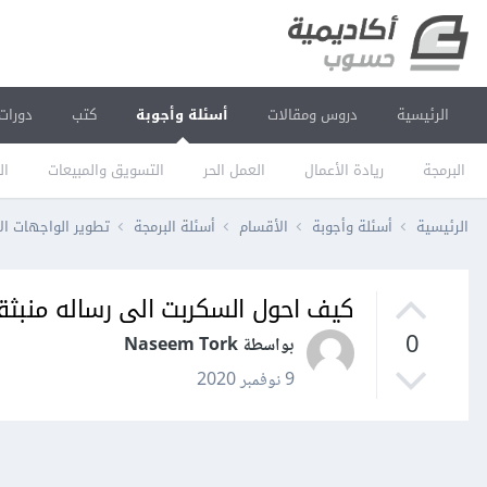
الرئيسية
دروس ومقالات
أسئلة وأجوبة
كتب
دورات
البرمجة
ريادة الأعمال
العمل الحر
التسويق والمبيعات
ال
الرئيسية
أسئلة وأجوبة
الأقسام
أسئلة البرمجة
تطوير الواجهات ال
كيف احول السكربت الى رساله منبثق
0
بواسطة Naseem Tork
9 نوفمبر 2020