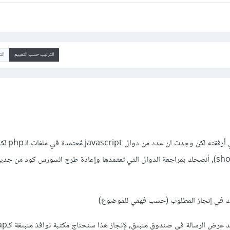
الترتيب حسب التقييم
ال
إطلعت على السورس كو
أبداً (مثال: دالة showChatCast), أنصحك بمراجعة الدوال التي تعتمدها وإعادة طرح السورس كود من
ك في إنجاز المطلوب (حسب فهمي للموضوع)
سنبدأ بأول نقطة وهي 