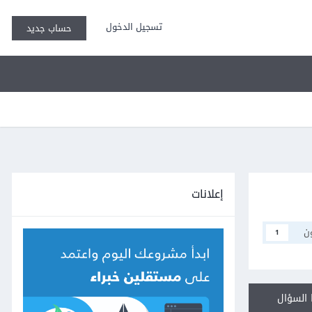
تسجيل الدخول
حساب جديد
إعلانات
ن
1
السؤال