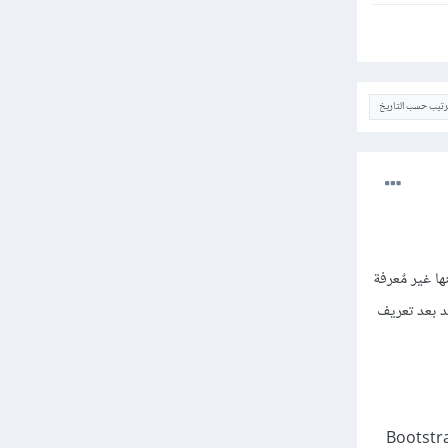
ترتيب حسب التاريخ
د الذي أرفقته لكن وجدت ان عدد من دوال javascript مٌعتمدة في ملفات الـphp لكنها غير مٌعرفة
 جديد بعد تعريف
انك تريد عرض الرسالة في صندوق منبثق, لإنجاز هذا سنحتاج مكتبة نوافذ منبثقة كـBootstrap