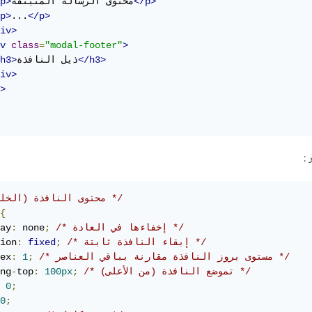
</p>
محتوى الرسالة المنبثقة
p>
p>
...
</p>
iv>
v
class
=
"modal-footer"
>
</h3>
ذيل النافذة
h3>
iv>
>
/* محتوى النافذة (الخلفية) */
{
/* إخفاءها في العادة */
;
 none
:
ay
/* إبقاء النافذة ثابتة */
;
fixed
:
ion
/* مستوى بروز النافذة مقارنة بباقي العناصر */
;
1
:
ex
/* تموضع النافذة (من الأعلى) */
;
100px
:
top
-
ng
0
;
0
;