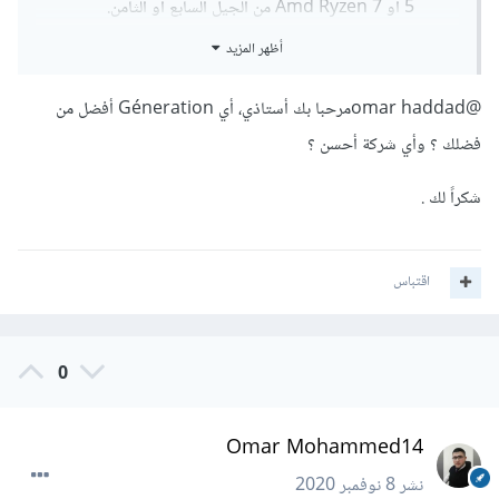
5 أو Amd Ryzen 7 من الجيل السابع أو الثامن.
رام 8 جيجا رام أو 16 جيجا.
أظهر المزيد
شاشة بحجم 15 بوصة فيما فوق وبدقة FHD.
هارد HDD يفى بالغرض لكن هارد SSD أفضل وأسرع.
@omar haddad
مرحبا بك أستاذي، أي Géneration أفضل من
كارت الشاشة لا يهم ما دمُت لا تهوى الألعاب.
فضلك ؟ وأي شركة أحسن ؟
بالتوفيق لك
شكراً لك .
اقتباس
0
Omar Mohammed14
نشر
8 نوفمبر 2020