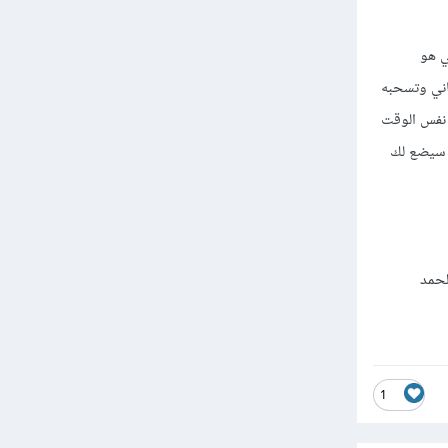
ي هو
اني وتسحبه
 نفس الوقت
ا سيضع لك
لحمد
1