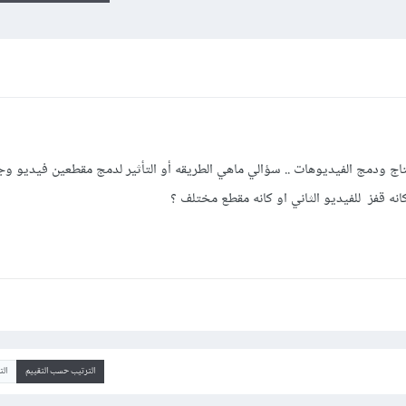
اج ودمج الفيديوهات .. سؤالي ماهي الطريقه أو التأثير لدمج مقطعين فيديو وج
ه قفز للفيديو الثاني او كانه مقطع مختلف ؟
الترتيب حسب التقييم
ال