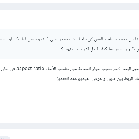
يقى تصويرية خفيفة بالخلفية للتغطية على بعض العيوب الصوتية بالمقطعين، وطب
المقطع يمكننا إزالته ووضع موسيقى نختارها تكون مناسبة.
يشمل الصورة فقط.
ذا عن ضبط مساحة العمل كل ماحاولت ضبطها على فيديو معين اما تبكر او تصغر .
 تكبر وتصغر معا كيف ازيل الارتباط بينهما ؟
عند تغيير أحد أبعاد الفيديو يتغير البعد الآخر بسبب خي
يفك الربط بين طول و عرض الفيديو عند التعديل