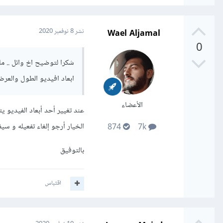
يمكن كذلك الاستعانة بموس
نكن بحاجة للصوت أصلا في 
Wael Aljamal
نشر
8 نوفمبر 2020
طبعا الاختيار الانتقالي: التلاشي (Crossfade) يشمل الصوت كذلك ولا 
0
بالتوفيق
شكرا لتوضيح اخ وائل .. ما
ابعاد افيديو الطول والعرض
الأعضاء
الخيار أرجو إلغاء تفعيله و س
874
7k
بالتوفيق
اقتباس