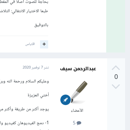
بحاجة للصوت أصلا في المقطع 
طبعا الاختيار الانتقالي: التلاشي (Crossfade) يشمل الصوت كذلك ولا يشمل الص
بالتوفيق
اقتباس
عبدالرحمن سيف
نشر
7 نوفمبر 2020
0
وعليكم السلام ورحمة الله وبرك
أختي العزيزة
يوجد أكثر من طريقة وأكثر من
الأعضاء
1- دمج الفيديوهان كفيديو وا
5