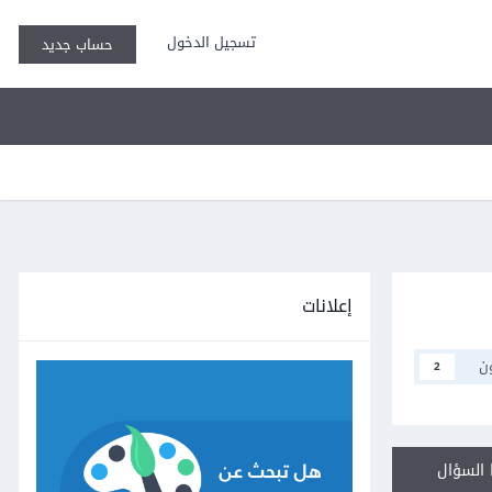
تسجيل الدخول
حساب جديد
إعلانات
ن
2
السؤال