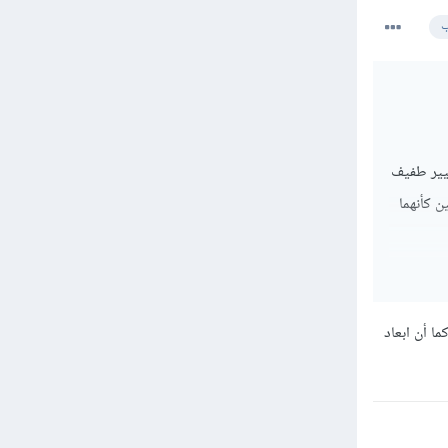
ب
غيير طفيف
المقطعين كأنهما
ي
ا أن ابعاد
هما
ج أو