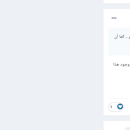
عا إن لم
. كما أن
ار الحفاظ على تناسب الأبعاد aspect ratio في حال وجود هذا
1