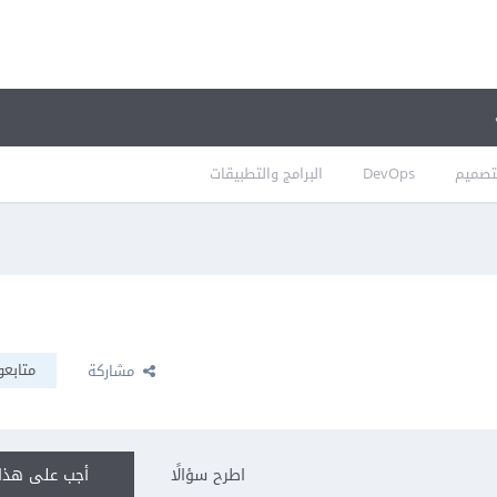
تصميم
DevOps
البرامج والتطبيقات
متابعو
مشاركة
اطرح سؤالًا
أجب على هذا 