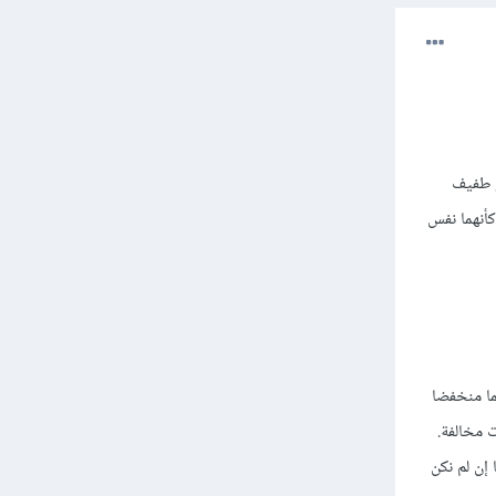
ر طفيف
لمقطعين كأنهما نفس
ا منخفضا
 مخالفة.
إن لم نكن