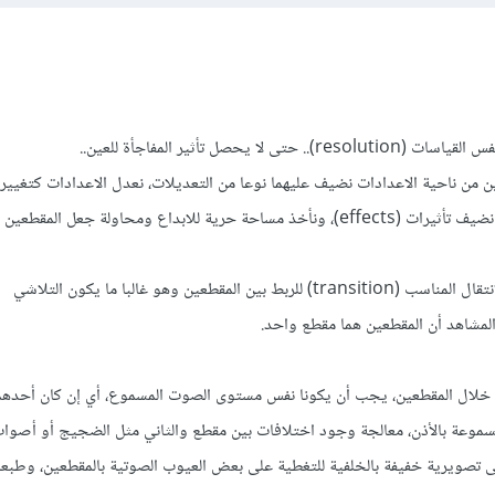
ا يحصل تأثير المفاجأة للعين..
ن من ناحية الاعدادات نضيف عليهما نوعا من التعديلات، نعدل الاعدادات كتغيي
بالاضاءة او الالوان او التباين، نضيف تأثيرات (effects)، ونأخذ مساحة حرية للابداع ومحاولة جعل ا
النقطة الأخيرة وهي اختيار الانتقال المناسب (transition) للربط بين المقطعين وهو غالبا ما يكون التلاشي
خلال المقطعين، يجب أن يكونا نفس مستوى الصوت المسموع، أي إن كان أحدهم
موعة بالأذن، معالجة وجود اختلافات بين مقطع والثاني مثل الضجيج أو أصوات
 تصويرية خفيفة بالخلفية للتغطية على بعض العيوب الصوتية بالمقطعين، وطبعا 