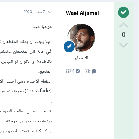
Wael Aljamal
نشر
7 نوفمبر 2020
مرحبا لميس،
0
اولا يجب ان يملك المقطعان نفس القياسات (resolution).. حتى ل
في حالة كان المقطعان مختلفي
الأعضاء
المقطع..
874
7k
(Crossfade) بطريقة تشعر المشاهد أن المقطعين هما مقطع واحد.
.
لا يجب نسيان معالجة الصوت 
نرفعه بحيث يوازي درجته المس
يمكن كذلك الاستعانة بموسيقى