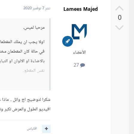
Lamees Majed
نشر
7 نوفمبر 2020
0
مرحبا لميس،
اولا يجب ان يملك المقطعان نفس القياسات (resolution)..
في حالة كان المقطعان مخت
الأعضاء
27
نفس المقطع..
(Crossfade) بطريقة تشعر المشاهد أن المقطعين هما مقطع واحد.
.
شكرا لتوضيح اخ وائل .. ماذا 
لا يجب نسيان معالجة الص
افيديو الطول والعرض تكبر وتص
منخفضا نرفعه بحيث يوازي 
أصوات مخالفة.
اقتباس