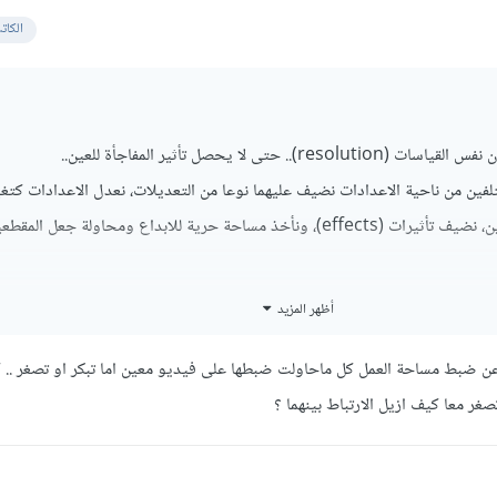
الكات
 حتى لا يحصل تأثير المفاجأة للعين..
لفين من ناحية الاعدادات نضيف عليهما نوعا من التعديلات، نعدل الاعدادات كت
بالاضاءة او الالوان او التباين، نضيف تأثيرات (effects)، ونأخذ مساحة حرية للابداع ومحاولة جعل 
النقطة الأخيرة وهي اختيار الانتقال المناسب (transition) للربط بين المقطعين وهو غالبا ما يكون التلاش
أظهر المزيد
عن ضبط مساحة العمل كل ماحاولت ضبطها على فيديو معين اما تبكر او تصغر .. كم
وت خلال المقطعين، يجب أن يكونا نفس مستوى الصوت المسموع، أي إن كان أحد
غر معا كيف ازيل الارتباط بينهما ؟
درجته المسموعة بالأذن، معالجة وجود اختلافات بين مقطع والثاني مثل الضجي