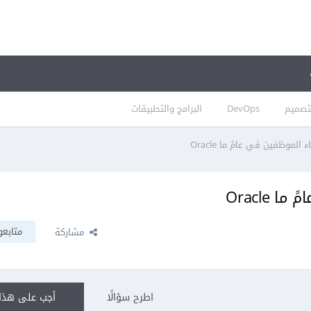
تصميم
DevOps
البرامج والتطبيقات
لموظفين في عامً ما Oracle
Oracle
متابعو
مشاركة
اطرح سؤالًا
أجب على هذا 