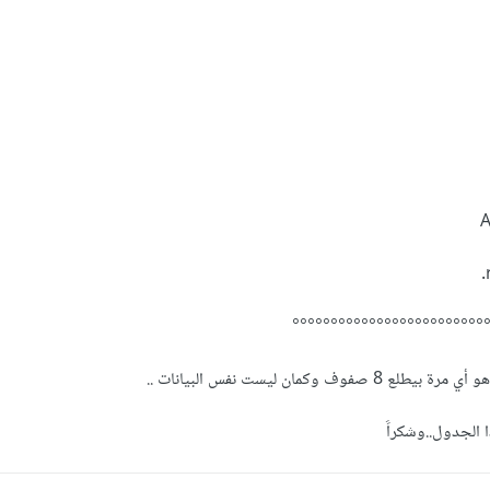
°°°°°°°°°°°°°°°°°°°°°°°°°
 وكمان ليست نفس البيانات ..
 الجدول..وشكراََ