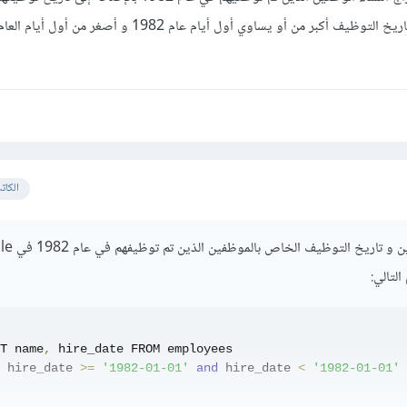
باستخدام where أي عندما تاريخ التوظيف أكبر من أو يساوي أول أيام عام 1982 و أص
الكات
للحصول على اسم الموظفين و تا
لتالي:
T name
,
 hire_date FROM employees

 hire_date 
>=
'1982-01-01'
and
 hire_date 
<
'1982-01-01'
في البداية نقوم بتحديد/اختيار SELECT الأعمدة التي نريد الحصول على البيانات الخاصة بها هذه ا