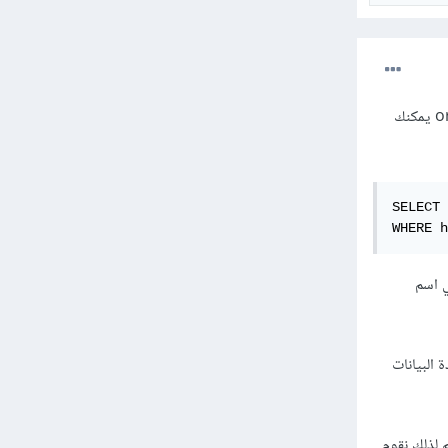
للحصول على اسم الموظفين و تاريخ التوظيف الخاص بالموظفين الذين تم توظيفهم في عام 1982 في oracle يمكنك
SELECT 
WHERE h
ة هي اسم
ول في قاعدة البيانات
ضافة إلى تاريخ توظيفهم لذلك نقوم