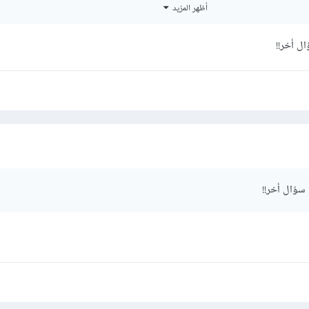
أظهر المزيد
ال أخر!!
نقوم باختيار هذه الأعمدة من FROM جدول الموظفين employees "قد يختلف اسم هذا الجد
و من هذه الأعمدة نريد استخراج أسماء الوظفين الذين تم توظفيهم في عام 1982 ب
نقوم باستخدام where أي عندما تاريخ التوظيف أكبر من أو يساوي أول أي
ك سؤال أخر!!