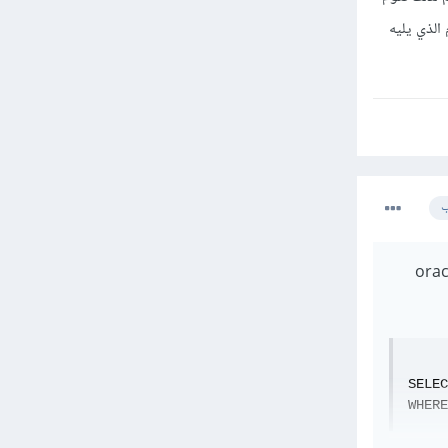
غر من أول أيام العام الذي يليه
ب
ريخ التوظيف الخاص بالموظفين الذين تم توظيفهم في عام 1982 في oracle
SELEC
WHERE
لأعمدة هي اسم