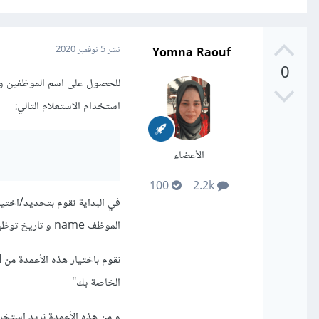
Yomna Raouf
نشر
5 نوفمبر 2020
0
استخدام الاستعلام التالي:
الأعضاء
100
2.2k
الموظف name و تاريخ توظيفه hire_date "قد تختلف أسماء هذه الأعمدة في قاعدة البيانات الخاصة بك"
الخاصة بك"