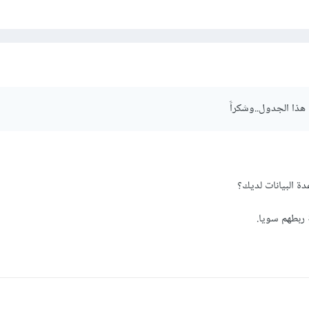
هذا الجدول..وشكراََ
ة البيانات لديك؟
ربطهم سويا.