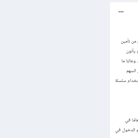
من تأمين
 يأتون
البًا ما
السهم
تخدام سلسلة
امًا في
ثم الدخول في