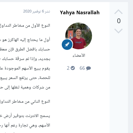
Yahya Nasrallah
نشر
6 نوفمبر 2020
0
النوع الأول من مخاطر التداول ع
أول ما يحتاج إليه الهاكرز هو
حسابك بافضل الطرق فإن معظم 
الأعضاء
بجديد، وإذا تم سرقة حسابك فإ
يقوم ببيع الأسهم الموجودة ع
2
66
للحصة، حتى يرتفع السعر يبيع
من شركات وهمية لنقلها إلى حس
النوع الثاني من مخاطر التداول 
يسمح الانترنت بتوفير أرض خصبة
الأسهم، وهي تجارة رغم أنها ر