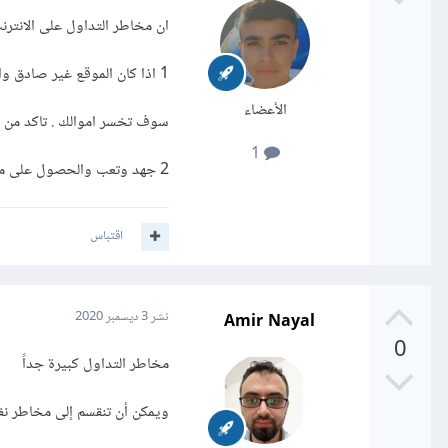
ان مخاطر التداول على الانترن
1 اذا كان الموقع غير صادق وانت تستثمر اموالك فيه
الأعضاء
سوف تخسر اموالك . تاكد من م
1
2 جهد وتعب والحصول على مبالغ قليلة من الانترت
اقتباس
Amir Nayal
نشر
3 ديسمبر 2020
0
مخاطر التداول كبيرة جداً
ويمكن أن تنقسم إلى مخاطر ن