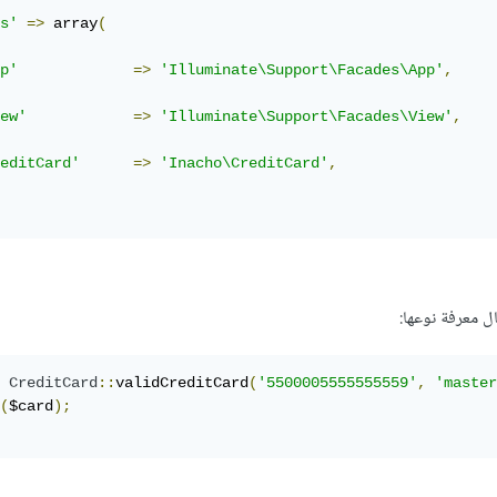
s'
=>
 array
(
p'
=>
'Illuminate\Support\Facades\App'
,
ew'
=>
'Illuminate\Support\Facades\View'
,
editCard'
=>
'Inacho\CreditCard'
,
ل معرفة نوعها:
CreditCard
::
validCreditCard
(
'5500005555555559'
,
'master
(
$card
);