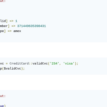
ut:
lid
]
=>
1
mber
]
=>
371449635398431
pe
]
=>
vc 
=
CreditCard
::
validCvc
(
'234'
,
'visa'
);
p
(
$validCvc
);
ut:
ue
)