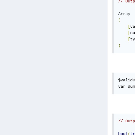
// Outp
Array
(
[
va
[
nu
[
ty
)
$validC
var_dum
// Outp
bool
(
tr