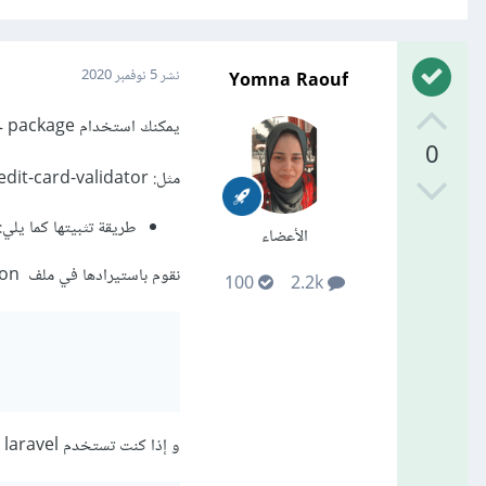
Yomna Raouf
نشر
5 نوفمبر 2020
يمكنك استخدام package جاهزة للقيام بذلك:
0
مثل: php-credit-card-validator
طريقة تثبيتها كما يلي:
الأعضاء
نقوم باستيرادها في ملف composer.json
100
2.2k
و إذا كنت تستخدم laravel نقوم بإضافة alias في config/app.php: