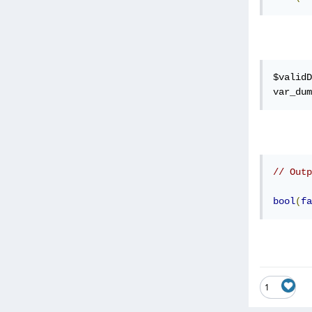
$validD
var_dum
// Outp
bool
(
fa
1