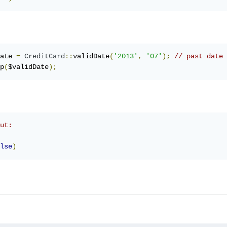
ate 
=
CreditCard
::
validDate
(
'2013'
,
'07'
);
// past date
p
(
$validDate
);
ut:
lse
)