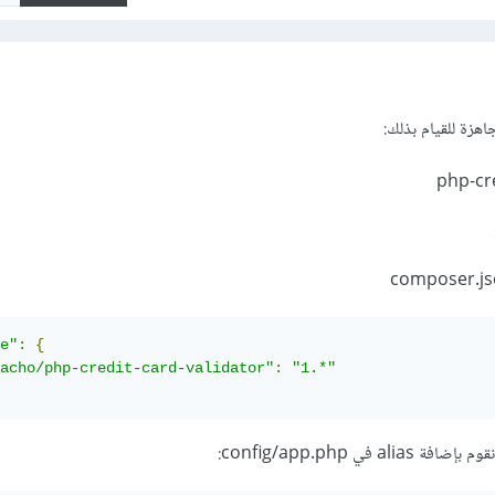
e"
:
{
acho/php-credit-card-validator"
:
"1.*"