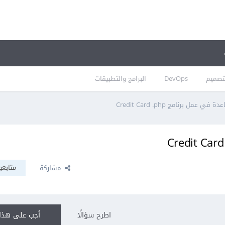
تصميم
DevOps
البرامج والتطبيقات
ي عمل برنامج Credit Card .php
متابعو
مشاركة
اطرح سؤالًا
أجب على هذا 