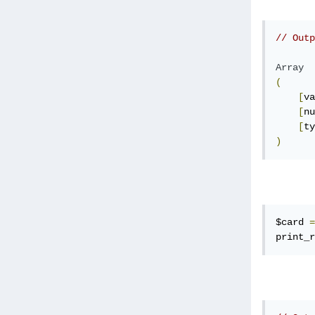
// Outp
Array
(
[
va
[
nu
[
ty
)
$card 
=
print_r