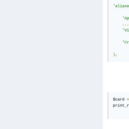
'aliase
'Ap
...
'Vi
'Cr
),
$card 
=
print_r