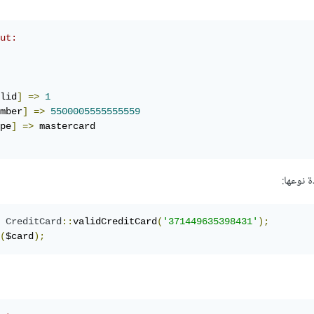
ut:
lid
]
=>
1
mber
]
=>
5500005555555559
pe
]
=>
 نوعها:
CreditCard
::
validCreditCard
(
'371449635398431'
);
(
$card
);