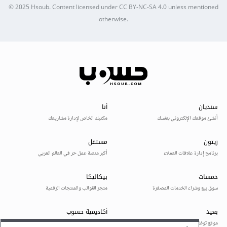
© 2025
Hsoub
.
Content licensed under
CC BY-NC-SA 4.0
unless mentioned
otherwise.