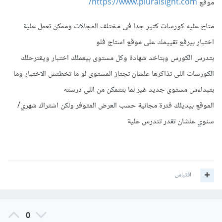
موقع
https://www.pluralsight.com/
متاح عليه كورسات كتير جدا فى مختلف المجالات وممكن تعمل علية
اختبار بيرفع تقييمك على موقع استاج فلو
بتدرس الكورس وبتاخد شهادة وكل مستوى بيعملك اختبار ويقترحلك
الكورسات اللى تذاكرها علشان تجتاز المستوى لو ما تخطتش الاختبار وما
بتبداءش مستوى جديد غير لما بتتمكن من اللى درسته
الموقع بيديلك فترة مجانية حسب العرض المتوفر ولكن اشتراك شهري/
سنوي علشان تقدر تتدرس علية
اقتباس
0