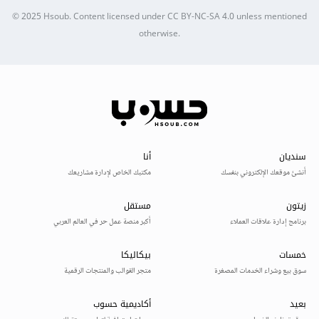
© 2025
Hsoub
.
Content licensed under
CC BY-NC-SA 4.0
unless mentioned
otherwise.