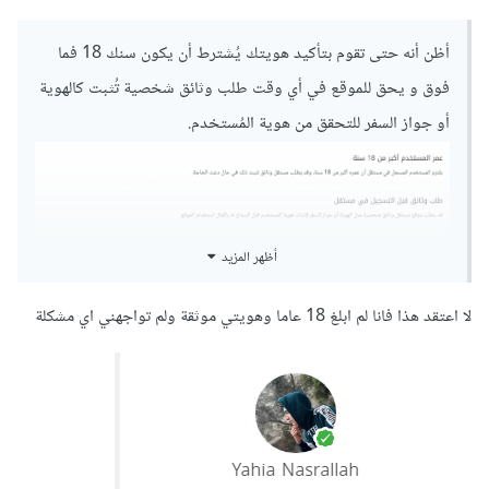
أظن أنه حتى تقوم بتأكيد هويتك يُشترط أن يكون سنك 18 فما
فوق و يحق للموقع في أي وقت طلب وثائق شخصية تُثبت كالهوية
أو جواز السفر للتحقق من هوية المُستخدم.
أظهر المزيد
لا اعتقد هذا فانا لم ابلغ 18 عاما وهويتي موثقة ولم تواجهني اي مشكلة
يُمكنك الإطلاع على شروط الإستخدام من:
هنا
.
كما إن احتجت الإستفسار عن شيء ما يُمكنك التواصل مع مركز
المساعدة من
هنا
و فتح تذكرة لإستفسارك و سيُجيبك فريق الدعم
الفني في أقرب وقت.
بالتوفيق.