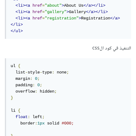
<li><a
href
=
"about"
>
About Us
</a></li>
<li><a
href
=
"gallery"
>
Gallery
</a></li>
<li><a
href
=
"registration"
>
Registration
</a>
</li>
</ul>
التنفيذ في كود الcss
ul 
{
  list
-
style
-
type
:
 none
;
  margin
:
0
;
  padding
:
0
;
  overflow
:
 hidden
;
}
li 
{
float
:
 left
;
    border
:
1px
 solid 
#000;