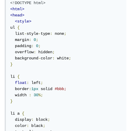
<!DOCTYPE html>
<html>
<head>
<style>
ul 
{
  list
-
style
-
type
:
 none
;
  margin
:
0
;
  padding
:
0
;
  overflow
:
 hidden
;
  background
-
color
:
 white
;
}
li 
{
float
:
 left
;
  border
:
1px
 solid 
#bbb;
  width 
:
30
%;
}
li a 
{
  display
:
 block
;
  color
:
 black
;