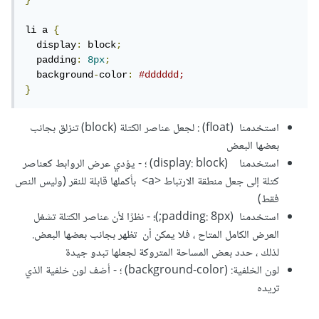
}
li a 
{
  display
:
 block
;
  padding
:
8px
;
  background
-
color
:
#dddddd;
}
استخدمنا (float) : لجعل عناصر الكتلة (block) تنزلق بجانب
بعضها البعض
استخدمنا (display: block) ؛ - يؤدي عرض الروابط كعناصر
كتلة إلى جعل منطقة الارتباط <a> بأكملها قابلة للنقر (وليس النص
فقط)
استخدمنا (padding: 8px;)؛ - نظرًا لأن عناصر الكتلة تشغل
العرض الكامل المتاح ، فلا يمكن أن تظهر بجانب بعضها البعض.
لذلك ، حدد بعض المساحة المتروكة لجعلها تبدو جيدة
لون الخلفية: (background-color) ؛ - أضف لون خلفية الذي
تريده