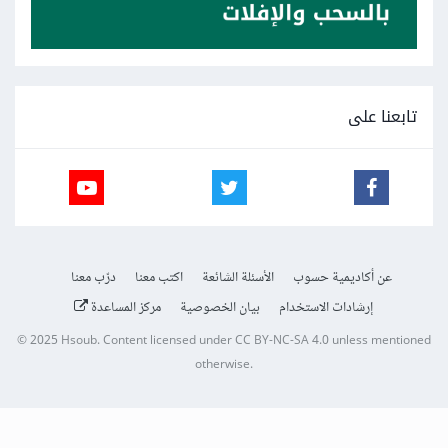
تابعنا على
عن أكاديمية حسوب
الأسئلة الشائعة
اكتب معنا
درّب معنا
إرشادات الاستخدام
بيان الخصوصية
مركز المساعدة
© 2025
Hsoub
.
Content licensed under
CC BY-NC-SA 4.0
unless mentioned
otherwise.