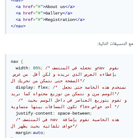
<nav>
<a
href
=
"#"
>
About us
</a>
<a
href
=
"#"
>
Gallery
</a>
<a
href
=
"#"
>
Registration
</a>
</nav>
مع التنسيقات التالية:
nav 
{
/* و نجعله في المنتصفnav نقوم 
%;
85
:
  width
بإعطاءه العرض الذي نريده و لكن أقل  من عرض 
الصفحة حتى نتمكن من تحريك ال*/
/* نستخدم هذه الخاصة حتى نجعل 
;
 flex
:
  display
الوسم مرن و نتمكن من توزيع محتواه كما نريد*/
/* و تقوم بتوزيع العناصر في داخل الوسم بحيث 
تكون المسافات بينها متساوية flex أحد خواص */
  justify
-
content
:
 space
-
between
;
/* في المنتصف nav هذه الخاصية تقوم بإضافة 
حواف تلقائية بحيث يظهر ال*/
  margin
:
auto
;