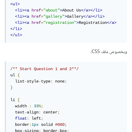
<ul>
<li><a
href
=
"about"
>
About Us
</a></li>
<li><a
href
=
"gallery"
>
Gallery
</a></li>
<li><a
href
=
"registration"
>
Registration
</a>
</li>
</ul>
وبخصوص ملف CSS:
/** Start Question 1 and 2**/
ul 
{
  list
-
style
-
type
:
 none
;
}
li 
{
  width 
:
33
%;
  text
-
align
:
 center
;
float
:
 left
;
  border
:
1px
 solid 
#000;
  box
-
sizing
:
 border
-
box
;