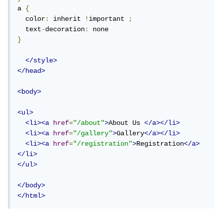
a 
{
  color
:
 inherit 
!
important 
;
  text
-
decoration
:
}
</style>
</head>
<body>
<ul>
<li><a
href
=
"/about"
>
About Us 
</a></li>
<li><a
href
=
"/gallery"
>
Gallery
</a></li>
<li><a
href
=
"/registration"
>
Registration
</a>
</li>
</ul>
</body>
</html>