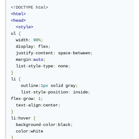
<!DOCTYPE html>
<html>
<head>
<style>
ul 
{
  width
:
90
%;
  display
:
 flex
;
  justify
-
content
:
 space
-
between
;
  margin
:
auto
;
  list
-
style
-
type
:
 none
;
}
li 
{
    outline
:
1px
 solid gray
;
    list
-
style
-
position
:
 inside
;
flex
-
grow
:
1
;
  text
-
align
:
center
;
}
li
:
hover 
{
  background
-
color
:
black
;
  color
:
}