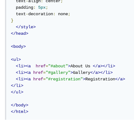
  text
-
align
:
 center
;
  padding
:
5px
;
  text
-
decoration
:
 none
;
}
</style>
</head>
<body>
<ul>
<li><a
href
=
"#about"
>
About Us 
</a></li>
<li><a
href
=
"#gallery"
>
Gallery
</a></li>
<li><a
href
=
"#registration"
>
Registration
</a>
</li>
</ul>
</body>
</html>