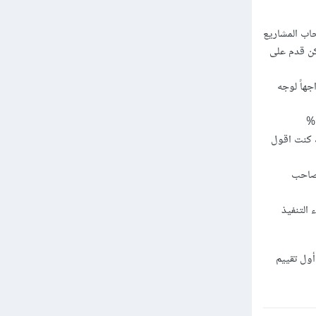
امتلك skils احترافية أجعل أصحاب المشاريع
كن قدم على
هاً لوجه
عند تقديمك على مشروع جديد يجب أن يكن جميع المهارات المطلوبة في المشروع تستطيع عملها 100%
 كنت اقول
 صاحب
التنفيذ
ول تقييم