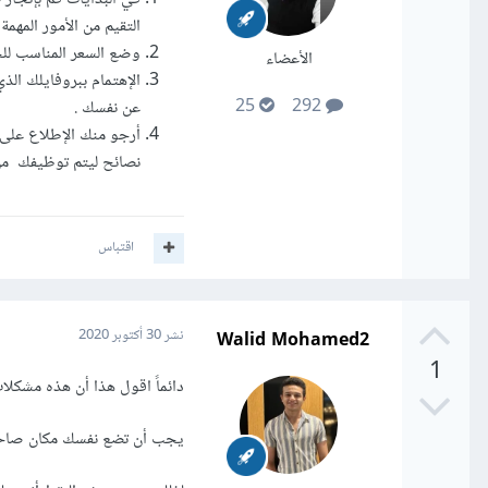
التقيم من الأمور المهم
وضع السعر المناسب للخ
الأعضاء
الإهتمام ببروفايلك ال
25
292
عن نفسك .
أرجو منك الإطلاع على
نصائح ليتم توظيفك 
اقتباس
Walid Mohamed2
نشر
30 أكتوبر 2020
1
دائماً اقول هذا أن هذه مشكلا
يجب أن تضع نفسك مكان صاحب ا