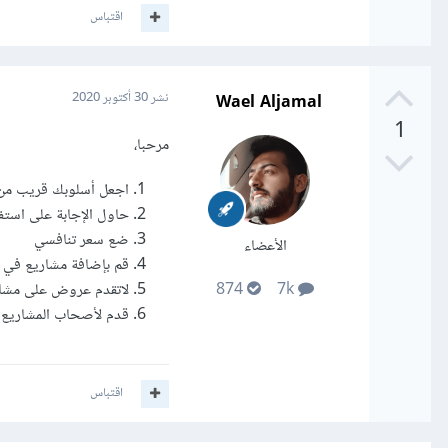
اقتباس
Wael Aljamal
نشر
30 أكتوبر 2020
1
مرحبا،
اجعل أسلوبك قريب من
حاول الإجابة على استف
ضع سعر تنافسي
الأعضاء
قم بإضافة مشاريع في م
لاتقدم عروض على مشاريع تحو
874
7k
قدم لأصحاب المشاريع 
اقتباس