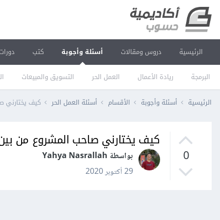
الرئيسية
دروس ومقالات
أسئلة وأجوبة
كتب
دورات
البرمجة
ريادة الأعمال
العمل الحر
التسويق والمبيعات
ال
الرئيسية
أسئلة وأجوبة
الأقسام
أسئلة العمل الحر
كيف يختارني ص
كيف يختارني صاحب المشروع من بين
0
بواسطة Yahya Nasrallah
29 أكتوبر 2020