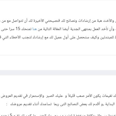
سين والأخت هبة من إرشادات ونصائح لك فنصيحتي الأخيرة لك أن تتواصل مع من
وأن تأخد العمل بمنتهى الجدية أيضا المقالة التالية من
هنا
تمنحك 15 سرا ح
 للمبتدئين وكيف ستحصل على أول عميل لك مع إرشادك لتجنب الأخطاء التي قد
تلك تقيمات يكون الأمر صعب قليلاً و عليك الصبر والإستمرار في تقديم العروض ف
بداية ,و أقدم لك بعض النصائح التى ربما تساعدك أثناء تقديم عروضك :
في البدايات قم بإنجاز خدمة بسيطة. بتك