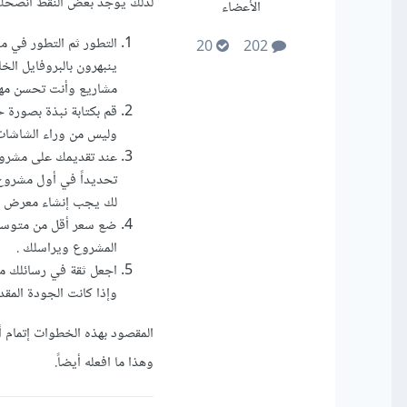
لذلك يوجد بعض النقط أنصحك ب
الأعضاء
20
202
ينبهرون بالبروفايل الخ
مشاريع وأنت تحسن مهار
قم بكتابة نبذة بصورة 
وليس من وراء الشاشات
تحديداً في أول مشروع
لك يجب إنشاء معرض أ
ضع سعر أقل من متوسط ا
المشروع ويراسلك .
اجعل ثقة في رسائلك مع
وإذا كانت الجودة المقد
المقصود بهذه الخطوات إتمام 
وهذا ما افعله أيضاً.