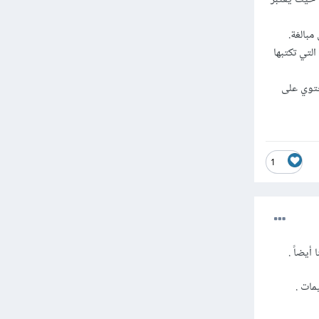
بالغة.
التي تكتبها
توي على
1
يضاً .
مات .