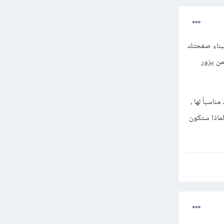
 ببناء صفحتك
من يزور
اسباً لها ،
لماذا ستكون