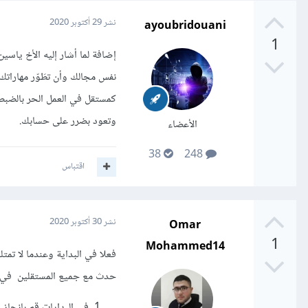
ayoubridouani
نشر
29 أكتوبر 2020
1
إضافة لما أشار إليه الأخ يا
نفس مجالك وأن تطَوّر مهاراتك 
كمستقل في العمل الحر بالضبط
وتعود بضرر على حسابك.
الأعضاء
38
248
اقتباس
Omar
نشر
30 أكتوبر 2020
1
Mohammed14
فعلا في البداية وعندما لا تم
حدث مع جميع المستقلين في ال