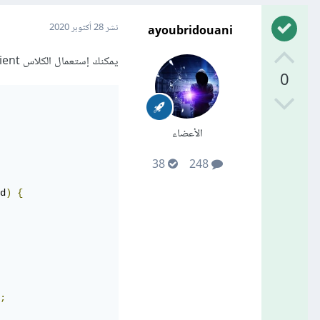
ayoubridouani
نشر
28 أكتوبر 2020
يمكنك إستعمال الكلاس WPClient التالي:
0
الأعضاء
38
248
d
)
{
;