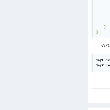
       
}
}
$wpClie
$wpClie