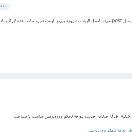
الكات
لوحه الادمن اريد اضافة عنصر مثل post حينما ادخل البيانات للوورد بريس ارغب فورم خاص لادخال البي
ل كيفية إضافة صفحة جديدة للوحة تحكم ووردبريس مناسب لإحتياجك.
ي لوحة تحكم ووردبريس