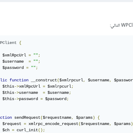
PClient
{
 $xmlRpcUrl 
=
""
;
 $username  
=
""
;
 $password 
=
""
;
lic
function
 __construct
(
$xmlrpcurl
,
 $username
,
 $passwor
 $this
->
xmlRpcUrl 
=
 $xmlrpcurl
;
 $this
->
username  
=
 $username
;
 $this
->
password 
=
 $password
;
ction
 sendRequest
(
$requestname
,
 $params
)
{
 $request 
=
 xmlrpc_encode_request
(
$requestname
,
 $params
)
 $ch 
=
 curl_init
();