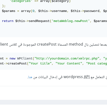
'categories'
=>
 array
(
$category
)
);
 $params 
=
 array
(
0
,
 $this
->
username
,
 $this
->
password
,
 $p
return
 $this
->
sendRequest
(
'metaWeblog.newPost'
,
 $params
nt 
=
new
WPClient
(
"http://yourdomain.com/xmlrpc.php"
,
"y
nt
->
createPost
(
"Your title"
,
"Your Content"
,
"Post categ
ل مع wordpress
API
في إدخال البيانات من
هنا
.