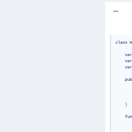
class
W
var
var
var
pub
       
       
       
}
fun
       
       