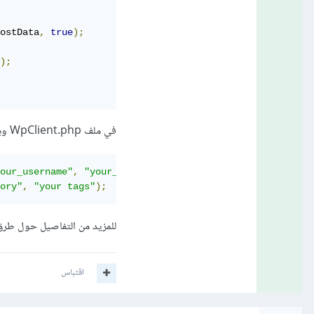
ostData
,
true
);
);
في ملف WpClient.php وبعدها تتصلين بال method المسماة createPost الموجودة في كلاس WPClient:
our_username"
,
"your_password"
);
ory"
,
"your tags"
);
للمزيد من التفاصيل حول طرق التعام
اقتباس