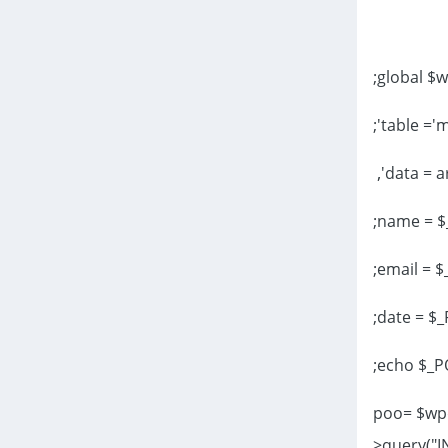
echo $_PO
$poo= $wp
>query("I