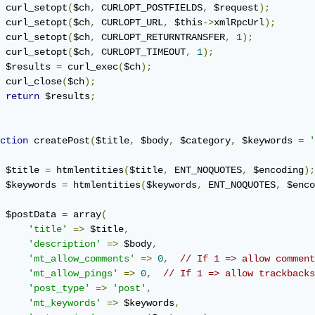
 curl_setopt
(
$ch
,
 CURLOPT_POSTFIELDS
,
 $request
);
 curl_setopt
(
$ch
,
 CURLOPT_URL
,
 $this
->
xmlRpcUrl
);
 curl_setopt
(
$ch
,
 CURLOPT_RETURNTRANSFER
,
1
);
 curl_setopt
(
$ch
,
 CURLOPT_TIMEOUT
,
1
);
 $results 
=
 curl_exec
(
$ch
);
 curl_close
(
$ch
);
return
 $results
;
ction
 createPost
(
$title
,
 $body
,
 $category
,
 $keywords 
=
'
 $title 
=
 htmlentities
(
$title
,
 ENT_NOQUOTES
,
 $encoding
);
 $keywords 
=
 htmlentities
(
$keywords
,
 ENT_NOQUOTES
,
 $enco
 $postData 
=
 array
(
'title'
=>
 $title
,
'description'
=>
 $body
,
'mt_allow_comments'
=>
0
,
// If 1 => allow comment
'mt_allow_pings'
=>
0
,
// If 1 => allow trackbacks
'post_type'
=>
'post'
,
'mt_keywords'
=>
 $keywords
,