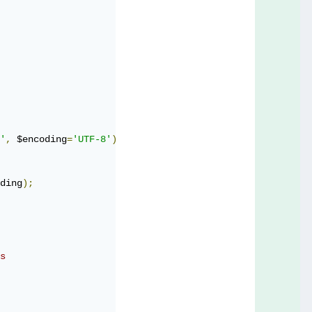
'
,
 $encoding
=
'UTF-8'
)
{
ding
);
s