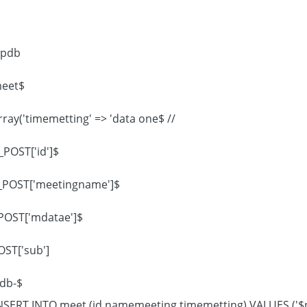
global $wpdb;
$table ='meet';
// $data = array('timemetting' => 'data one',
$name = $_POST['id'];
$email = $_POST['meetingname'];
$date = $_POST['mdatae'];
ST['sub'];
db-
NSERT INTO meet (id,namemeeting,timemetting) VALUES ('$na