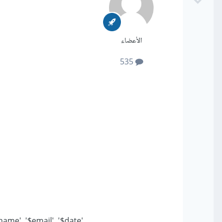
الأعضاء
535
me', '$email', '$date'