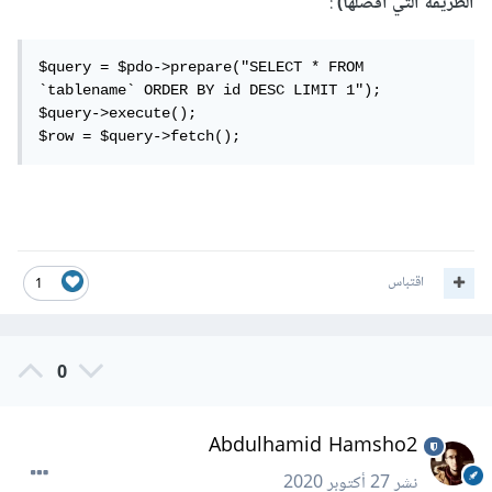
الطريقة التي أفضلها)
:
$query = $pdo->prepare("SELECT * FROM 
`tablename` ORDER BY id DESC LIMIT 1");

$query->execute();

$row = $query->fetch();
اقتباس
1
0
Abdulhamid Hamsho2
نشر
27 أكتوبر 2020