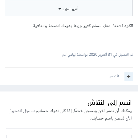
أظهر المزيد
<?
php

الكود اشتغل معاي تسلم كتير وربنا يديدك الصحة والعافية
$result 
=
 mysql_query
(
'SELECT t.messageid, 
t.message 

                         FROM TABLE t 

                     ORDER BY t.messageid 
DESC 

تم التعديل في
31 أكتوبر 2020
بواسطة تهامي ادم
                        LIMIT 1'
)
or
die
(
'Invalid query: '
.
 mysql_error
());
اقتباس
//طباعة النتيجة
while
(
$row 
=
 mysql_fetch_assoc
(
$result
))
{
  echo $row
[
'messageid'
];
  echo $row
[
'message'
];
انضم إلى النقاش
}
يمكنك أن تنشر الآن وتسجل لاحقًا. إذا كان لديك حساب،
فسجل الدخول
الآن
لتنشر باسم حسابك.
// حرر الموارد المرتبطة بالنتيجة
mysql_free_result
(
$result
);
?>