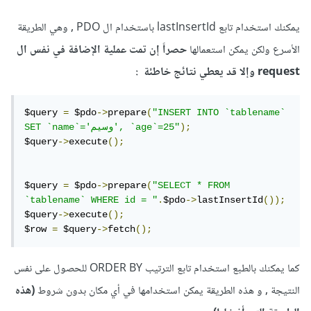
يمكنك استخدام تابع lastInsertId باستخدام ال PDO , وهي الطريقة
الأسرع ولكن يمكن استعمالها
حصراً إن تمت عملية الإضافة في نفس ال
request وإلا قد يعطي نتائج خاطئة :
$query 
=
 $pdo
->
prepare
(
"INSERT INTO `tablename` 
);
SET `name`='وسيم', `age`=25"
$query
->
execute
();
$query 
=
 $pdo
->
prepare
(
"SELECT * FROM 
`tablename` WHERE id = "
.
$pdo
->
lastInsertId
());
$query
->
execute
();
$row 
=
 $query
->
fetch
();
كما يمكنك بالطبع استخدام تابع الترتيب ORDER BY للحصول على نفس
النتيجة , و هذه الطريقة يمكن استخدامها في أي مكان بدون شروط
(هذه