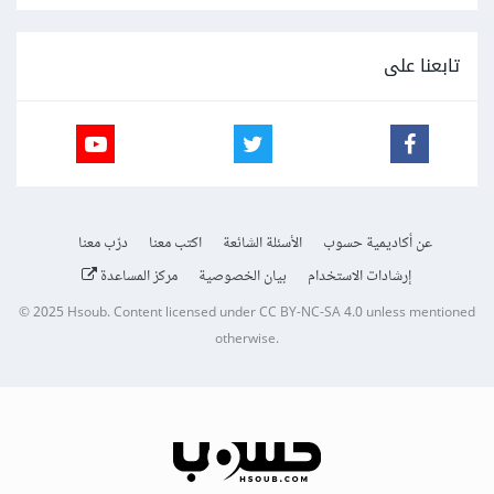
تابعنا على
عن أكاديمية حسوب
الأسئلة الشائعة
اكتب معنا
درّب معنا
إرشادات الاستخدام
بيان الخصوصية
مركز المساعدة
© 2025
Hsoub
.
Content licensed under
CC BY-NC-SA 4.0
unless mentioned
otherwise.